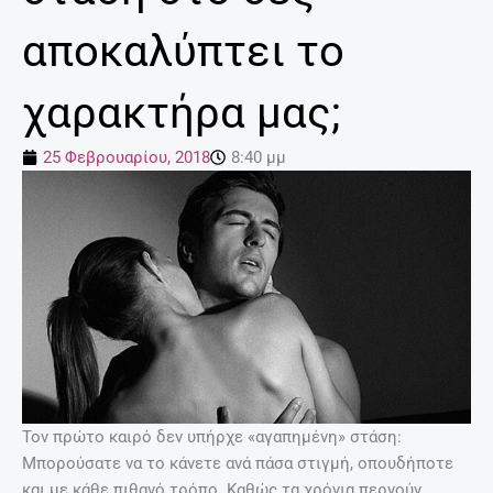
αποκαλύπτει το
χαρακτήρα μας;
25 Φεβρουαρίου, 2018
8:40 μμ
Τον πρώτο καιρό δεν υπήρχε «αγαπημένη» στάση:
Μπορούσατε να το κάνετε ανά πάσα στιγμή, οπουδήποτε
και με κάθε πιθανό τρόπο. Καθώς τα χρόνια περνούν,