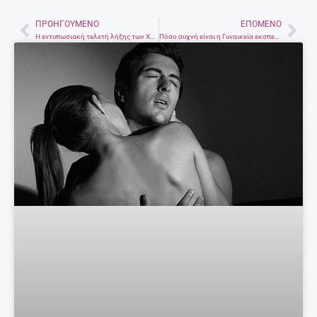
ΠΡΟΗΓΟΎΜΕΝΟ
ΕΠΌΜΕΝΟ
Prev
Nex
Η εντυπωσιακή τελετή λήξης των Χειμερινών Ολυμπιακών Αγώνων (φωτογραφίες)
Πόσο συχνή είναι η Γυναικεία εκσπερμάτωση;