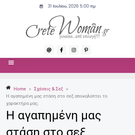
Μετάβαση
31 Ιουλίου, 2026 5:00 πμ
στο
περιεχόμενο
A
F
I
P
t
a
n
i
c
s
n
e
t
t
b
a
e
o
g
r
ΣΧΈΣΕΙΣ & ΣΕΞ
ΜΌΔΑ-ΟΜΟΡΦΙΆ
o
r
e
k
a
s
-
m
t
Home
»
Σχέσεις & Σεξ
»
f
-
p
Η αγαπημένη μας στάση στο σεξ αποκαλύπτει το
χαρακτήρα μας;
Η αγαπημένη μας
στάση στο σεξ