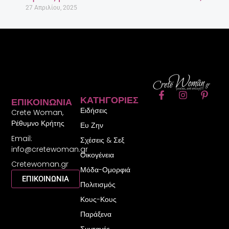
27 Απριλίου, 2025
F
I
P
ΚΑΤΗΓΟΡΊΕΣ
ΕΠΙΚΟΙΝΩΝΊΑ
a
n
i
Ειδήσεις
c
s
n
Crete Woman,
e
t
t
Ρέθυμνο Κρήτης
Ευ Ζην
b
a
e
Email:
o
g
r
Σχέσεις & Σεξ
o
r
e
info@cretewoman.gr
Οικογένεια
k
a
s
Cretewoman.gr
-
m
t
Μόδα-Ομορφιά
f
-
ΕΠΙΚΟΙΝΩΝΙΑ
Πολιτισμός
p
Κους-Κους
Παράξενα