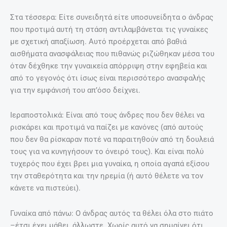
Στα τέσσερα: Είτε συνειδητά είτε υποσυνείδητα ο άνδρας
που προτιμά αυτή τη στάση αντιλαμβάνεται τις γυναίκες
με σχετική απαξίωση. Αυτό προέρχεται από βαθιά
αισθήματα ανασφάλειας που πιθανώς ριζώθηκαν μέσα του
όταν δέχθηκε την γυναικεία απόρριψη στην εφηβεία και
από το γεγονός ότι ίσως είναι περισσότερο ανασφαλής
για την εμφάνισή του απ’όσο δείχνει.
Ιεραποστολικά: Είναι από τους άνδρες που δεν θέλει να
ρισκάρει και προτιμά να παίζει με κανόνες (από αυτούς
που δεν θα ρίσκαραν ποτέ να παραιτηθούν από τη δουλειά
τους για να κυνηγήσουν το όνειρό τους). Και είναι πολύ
τυχερός που έχει βρει μια γυναίκα, η οποία αγαπά εξίσου
την σταθερότητα και την ηρεμία (ή αυτό θέλετε να τον
κάνετε να πιστεύει).
Γυναίκα από πάνω: Ο άνδρας αυτός τα θέλει όλα στο πιάτο
–έτσι έχει μάθει, άλλωστε. Χωρίς αυτό να σημαίνει ότι