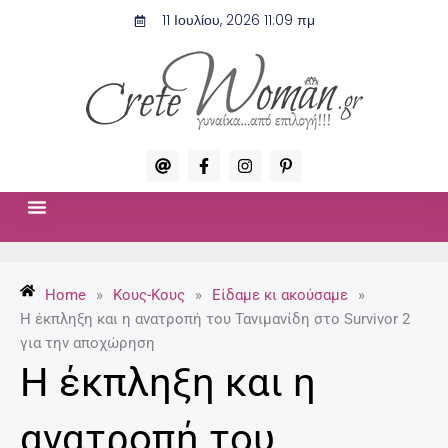
Μετάβαση
11 Ιουλίου, 2026 11:09 πμ
στο
περιεχόμενο
A
F
I
P
t
a
n
i
c
s
n
e
t
t
b
a
e
o
g
r
ΣΧΈΣΕΙΣ & ΣΕΞ
ΜΌΔΑ-ΟΜΟΡΦΙΆ
o
r
e
k
a
s
-
m
t
Home
»
Κους-Κους
»
Είδαμε κι ακούσαμε
»
f
-
p
Η έκπληξη και η ανατροπή του Τανιμανίδη στο Survivor 2
για την αποχώρηση
Η έκπληξη και η
ανατροπή του