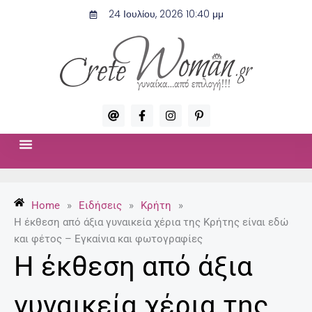
Μετάβαση
24 Ιουλίου, 2026 10:40 μμ
στο
περιεχόμενο
A
F
I
P
t
a
n
i
c
s
n
e
t
t
b
a
e
o
g
r
ΣΧΈΣΕΙΣ & ΣΕΞ
ΜΌΔΑ-ΟΜΟΡΦΙΆ
o
r
e
k
a
s
-
m
t
Home
»
Ειδήσεις
»
Κρήτη
»
f
-
p
Η έκθεση από άξια γυναικεία χέρια της Κρήτης είναι εδώ
και φέτος – Εγκαίνια και φωτογραφίες
Η έκθεση από άξια
γυναικεία χέρια της