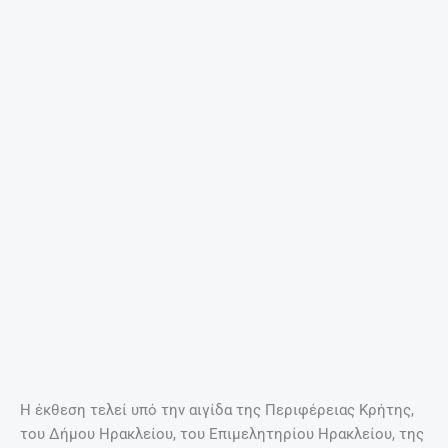
Μουσική και τραγούδια από κρητικό συγκρότημα με τους:
Κωνσταντίνο Ζερβό λύρα, Κωσταντίνο Σκουτέλη Λαούτο,
Στέλιο Ανετάκη μαντολίνο και Νίκο Μακριδάκη Λαούτο
ΠΡΟΗΓΟΎΜΕΝΟ
ΕΠΌΜΕΝΟ
Prev
Nex
Ποια ζώδια φλερτάρουν στο γραφείο
Συναυλία του Γιάννη Χαρούλη στο Ηράκλειο
Η έκθεση από άξια γυναικεία χέρια
της Κρήτης είναι εδώ και φέτος –
Εγκαίνια και φωτογραφίες
27 Ιουλίου, 2019
ΤΟ ΒΊΝΤΕΟ ΠΟΥ ΜΑΣ ΈΚΑΝΕ ΕΝΤΎΠΩΣΗ