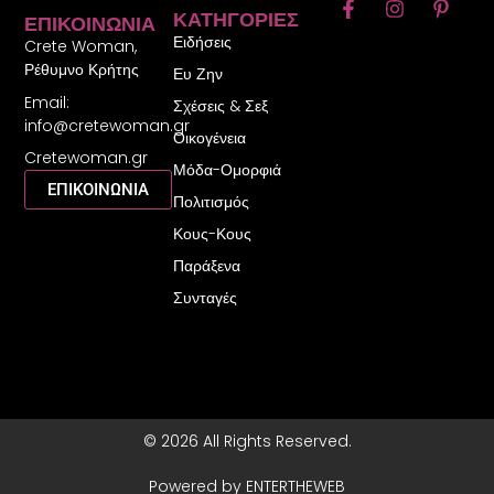
F
I
P
ΚΑΤΗΓΟΡΊΕΣ
ΕΠΙΚΟΙΝΩΝΊΑ
a
n
i
Ειδήσεις
c
s
n
Crete Woman,
e
t
t
Ρέθυμνο Κρήτης
Ευ Ζην
b
a
e
Email:
o
g
r
Σχέσεις & Σεξ
o
r
e
info@cretewoman.gr
Οικογένεια
k
a
s
Cretewoman.gr
-
m
t
Μόδα-Ομορφιά
f
-
ΕΠΙΚΟΙΝΩΝΙΑ
Πολιτισμός
p
Κους-Κους
Παράξενα
Συνταγές
© 2026 All Rights Reserved.
Powered by ENTERTHEWEB