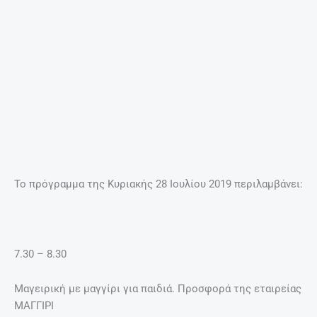
Τα 7 κορυφαία ροφήματα – λιποδιαλύτες!
27 Απριλίου, 2025