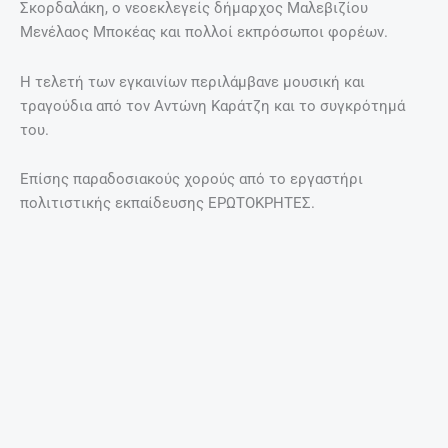
Σκορδαλάκη, ο νεοεκλεγείς δήμαρχος Μαλεβιζίου
Μενέλαος Μποκέας και πολλοί εκπρόσωποι φορέων.
Η τελετή των εγκαινίων περιλάμβανε μουσική και
τραγούδια από τον Αντώνη Καράτζη και το συγκρότημά
του.
Επίσης παραδοσιακούς χορούς από το εργαστήρι
πολιτιστικής εκπαίδευσης ΕΡΩΤΟΚΡΗΤΕΣ.
Η έκθεση τελεί υπό την αιγίδα της Περιφέρειας Κρήτης,
του Δήμου Ηρακλείου, του Επιμελητηρίου Ηρακλείου, της
ΟΕΒΕΝΗ, της Αναπτυξιακής Ηρακλείου και της
Εκπαιδευτικής – Αναπτυξιακής ΠΛΟΗΓΟΣ.