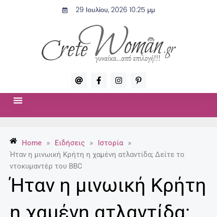
Μετάβαση
29 Ιουλίου, 2026 10:25 μμ
στο
περιεχόμενο
A
F
I
P
t
a
n
i
c
s
n
e
t
t
b
a
e
o
g
r
ΣΧΈΣΕΙΣ & ΣΕΞ
ΜΌΔΑ-ΟΜΟΡΦΙΆ
o
r
e
k
a
s
-
m
t
Home
»
Ειδήσεις
»
Ιστορία
»
f
-
p
Ήταν η μινωική Κρήτη η χαμένη ατλαντίδα; Δείτε το
ντοκυμαντέρ του BBC
Ήταν η μινωική Κρήτη
η χαμένη ατλαντίδα;