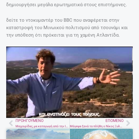
δημιουργήσει μεγάλα ερωτηματικά στους επιστήμονες.
δείτε το ντοκυμαντέρ του BBC που αναφέρεται στην
καταστροφή του Μινωικού πολιτισμού από τσουνάμι και
την υπόθεση ότι πρόκειται για τη χαμένη Ατλαντίδα.
ΠΡΟΗΓΟΎΜΕΝΟ
ΕΠΌΜΕΝΟ
Prev
Nex
Μαχαιρίδες, με καταγωγή από την Ιταλία στολίζουν την Άνοιξη στην Κρητική ύπαιθρο
Μάγεψε ξανά τα πλήθη ο Νίκος Ξυλούρης -Συγκίνηση στο άκουσμα της τελευταίας του ζωντανής ηχογράφησης