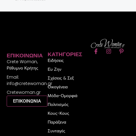
F
I
P
ΚΑΤΗΓΟΡΊΕΣ
ΕΠΙΚΟΙΝΩΝΊΑ
a
n
i
Ειδήσεις
c
s
n
Crete Woman,
e
t
t
Ρέθυμνο Κρήτης
Ευ Ζην
b
a
e
Email:
o
g
r
Σχέσεις & Σεξ
o
r
e
info@cretewoman.gr
Οικογένεια
k
a
s
Cretewoman.gr
-
m
t
Μόδα-Ομορφιά
f
-
ΕΠΙΚΟΙΝΩΝΙΑ
Πολιτισμός
p
Κους-Κους
Παράξενα
Συνταγές