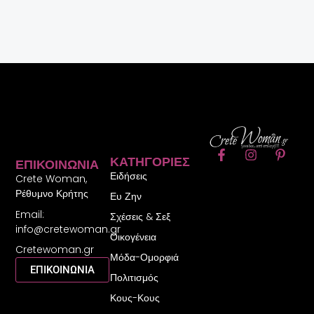
F
I
P
ΚΑΤΗΓΟΡΊΕΣ
ΕΠΙΚΟΙΝΩΝΊΑ
a
n
i
Ειδήσεις
c
s
n
Crete Woman,
e
t
t
Ρέθυμνο Κρήτης
Ευ Ζην
b
a
e
Email:
o
g
r
Σχέσεις & Σεξ
o
r
e
info@cretewoman.gr
Οικογένεια
k
a
s
Cretewoman.gr
-
m
t
Μόδα-Ομορφιά
f
-
ΕΠΙΚΟΙΝΩΝΙΑ
Πολιτισμός
p
Κους-Κους