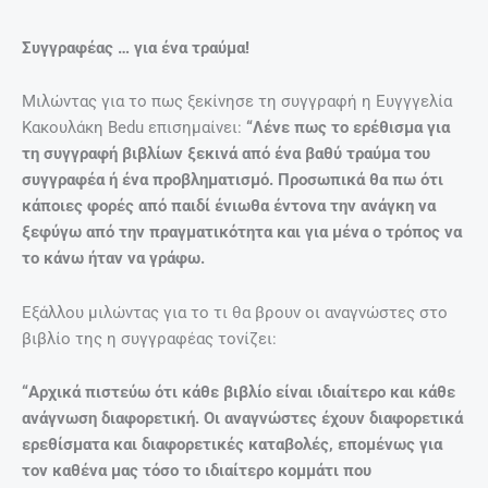
είναι μονοδιάστατο αλλά περικλείει κομμάτια από στοιχεία
που μπορούν να αγγίξουν την πραγματική ζωή, καθώς
κάποια στοιχεία αποτελούν πραγματικές μαρτυρίες
ανθρώπων της τότε εποχής. Επίσης, το βιβλίο σε
μεταφέρει στην εκείνη εποχή με κινηματογραφικό τρόπο
και είναι χρωματισμένα έντονα προκαλώντας σου πολλές
φορές ανατριχίλα μέσα από τις ζωντανές περιγραφές και
τους διαλόγους”.
Η Ευγγγελία Κακουλάκη Bedu γεννήθηκε στο Ηράκλειο,
είναι παντρεμένη και ζει στη Γαλλία. Έχει δύο γιους τον
Κωνσταντίνο και το Γιώργο και είναι συγγραφέας πέντε
βιβλίων που το ένα έχει μεταφραστεί στα Γαλλικά.
ΠΡΟΗΓΟΎΜΕΝΟ
ΕΠΌΜΕΝΟ
Prev
Nex
Έφτιαξαν γάλα τόσο θρεπτικό όσο το μητρικό – Η ανακάλυψη χαιρετίστηκε από την επιστημονική κοινότητα
Χοιρινό στη λαδόκολλα με μανιτάρια