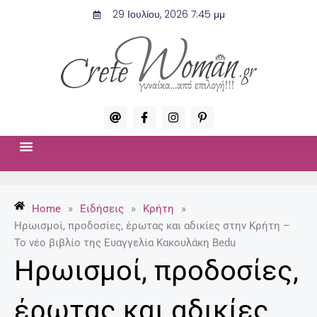
Μετάβαση
29 Ιουλίου, 2026 7:45 μμ
στο
περιεχόμενο
A
F
I
P
t
a
n
i
c
s
n
e
t
t
b
a
e
o
g
r
ΣΧΈΣΕΙΣ & ΣΕΞ
ΜΌΔΑ-ΟΜΟΡΦΙΆ
o
r
e
k
a
s
-
m
t
Home
»
Ειδήσεις
»
Κρήτη
»
f
-
p
Ηρωισμοί, προδοσίες, έρωτας και αδικίες στην Κρήτη –
Το νέο βιβλίο της Ευαγγελία Κακουλάκη Bedu
Ηρωισμοί, προδοσίες,
έρωτας και αδικίες