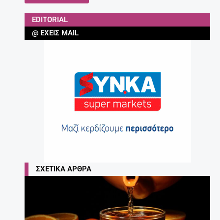
Τα 7 κορυφαία ροφήματα – λιποδιαλύτες!
27 Απριλίου, 2025