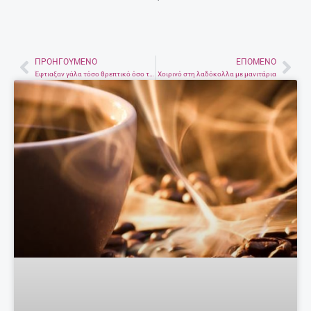
Ηρωισμοί, προδοσίες, έρωτας και
αδικίες στην Κρήτη – Το νέο βιβλίο
της Ευαγγελία Κακουλάκη Bedu
5 Νοεμβρίου, 2019
ΤΟ ΒΊΝΤΕΟ ΠΟΥ ΜΑΣ ΈΚΑΝΕ ΕΝΤΎΠΩΣΗ
Ομορφιές της Κρήτης!
Περισσότερα
EDITORIAL
@ ΈΧΕΙΣ MAIL