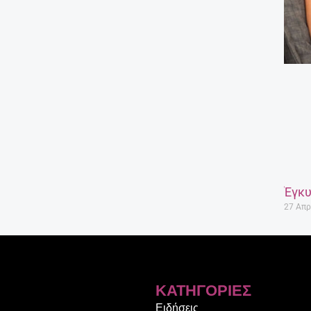
Έγκυ
27 Απρ
ΚΑΤΗΓΟΡΊΕΣ
Ειδήσεις