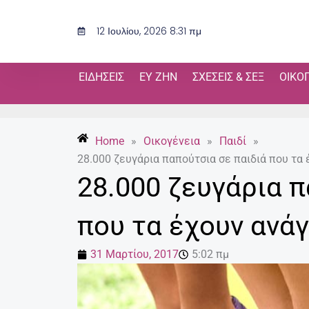
Μετάβαση
στο
12 Ιουλίου, 2026 8:31 πμ
περιεχόμενο
ΕΙΔΉΣΕΙΣ
ΕΥ ΖΗΝ
ΣΧΈΣΕΙΣ & ΣΕΞ
ΟΙΚΟ
Home
»
Οικογένεια
»
Παιδί
»
28.000 ζευγάρια παπούτσια σε παιδιά που τα
28.000 ζευγάρια π
που τα έχουν ανά
31 Μαρτίου, 2017
5:02 πμ