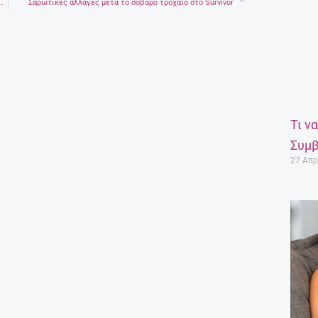
και το Λονδίνο -Τεράστιες ουρές αναμονής για τη συναυλία Φωτογραφίες
Σαρωτικές αλλαγές μετά το σοβαρό τροχαίο στο Survivor
Τι ν
Συμβ
27 Απρ