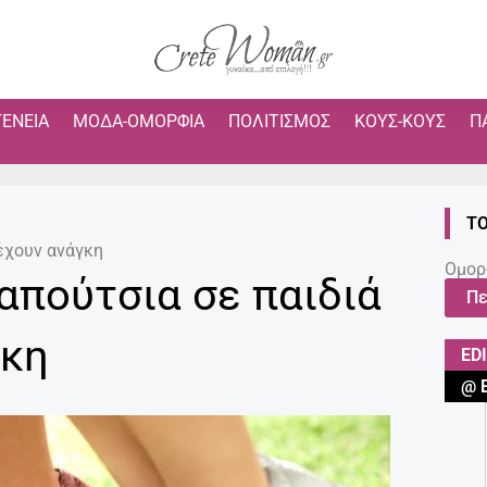
ΓΈΝΕΙΑ
ΜΌΔΑ-ΟΜΟΡΦΙΆ
ΠΟΛΙΤΙΣΜΌΣ
ΚΟΥΣ-ΚΟΥΣ
Π
ΤΟ
 έχουν ανάγκη
Ομορ
απούτσια σε παιδιά
Πε
γκη
ED
@ 