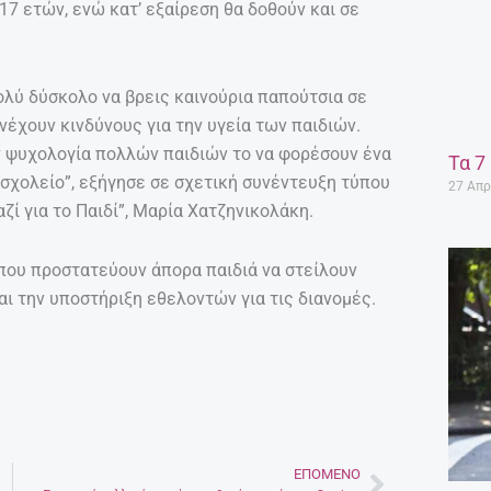
7 ετών, ενώ κατ’ εξαίρεση θα δοθούν και σε
ολύ δύσκολο να βρεις καινούρια παπούτσια σε
ενέχουν κινδύνους για την υγεία των παιδιών.
ην ψυχολογία πολλών παιδιών το να φορέσουν ένα
Τα 7
 σχολείο”, εξήγησε σε σχετική συνέντευξη τύπου
27 Απρ
ί για το Παιδί”, Μαρία Χατζηνικολάκη.
που προστατεύουν άπορα παιδιά να στείλουν
ι την υποστήριξη εθελοντών για τις διανομές.
ΕΠΌΜΕΝΟ
Next