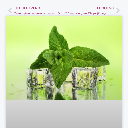
ΠΡΟΗΓΟΎΜΕΝΟ
ΕΠΌΜΕΝΟ
Prev
Nex
Το ακριβότερο αυτοκίνητο κοστίζει 10 εκατ. ευρώ
230 φοιτητές και 25 ορειβάτες στο φαράγγι του Ρίχτη – Δράση του Προπατώ στην Κρήτη Φωτογραφίες