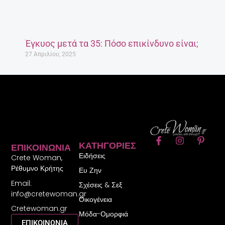
Έγκυος μετά τα 35: Πόσο επικίνδυνο είναι;
27 Απριλίου, 2025
F
I
P
ΚΑΤΗΓΟΡΊΕΣ
ΕΠΙΚΟΙΝΩΝΊΑ
a
n
i
Ειδήσεις
c
s
n
Crete Woman,
e
t
t
Ρέθυμνο Κρήτης
Ευ Ζην
b
a
e
Email:
o
g
r
Σχέσεις & Σεξ
o
r
e
info@cretewoman.gr
Οικογένεια
k
a
s
Cretewoman.gr
-
m
t
Μόδα-Ομορφιά
f
-
ΕΠΙΚΟΙΝΩΝΙΑ