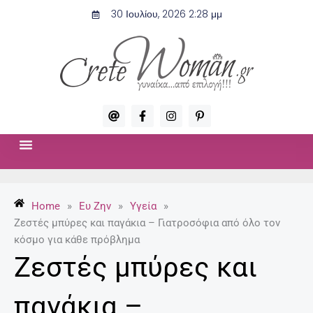
Μετάβαση
30 Ιουλίου, 2026 2:28 μμ
στο
περιεχόμενο
A
F
I
P
t
a
n
i
c
s
n
e
t
t
b
a
e
o
g
r
ΣΧΈΣΕΙΣ & ΣΕΞ
ΜΌΔΑ-ΟΜΟΡΦΙΆ
o
r
e
k
a
s
-
m
t
Home
»
Ευ Ζην
»
Υγεία
»
f
-
p
Ζεστές μπύρες και παγάκια – Γιατροσόφια από όλο τον
κόσμο για κάθε πρόβλημα
Ζεστές μπύρες και
παγάκια –