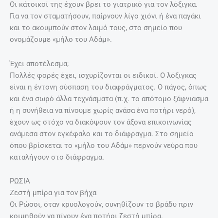
Οι κάτοικοί της έχουν βρει το γιατρικό για τον λόξιγκα.
Για να τον σταματήσουν, παίρνουν λίγο χιόνι ή ένα παγάκι
και το ακουμπούν στον λαιμό τους, στο σημείο που
ονομάζουμε «μήλο του Αδάμ».
Έχει αποτέλεσμα;
Πολλές φορές έχει, ισχυρίζονται οι ειδικοί. Ο λόξιγκας
είναι η έντονη σύσπαση του διαφράγματος. Ο πάγος, όπως
και ένα σωρό άλλα τεχνάσματα (π.χ. το απότομο ξάφνιασμα
ή η συνήθεια να πίνουμε χωρίς ανάσα ένα ποτήρι νερό),
έχουν ως στόχο να διακόψουν τον άξονα επικοινωνίας
ανάμεσα στον εγκέφαλο και το διάφραγμα. Στο σημείο
όπου βρίσκεται το «μήλο του Αδάμ» περνούν νεύρα που
καταλήγουν στο διάφραγμα.
ΡΩΣΙΑ
Ζεστή μπίρα για τον βήχα
Οι Ρώσοι, όταν κρυολογούν, συνηθίζουν το βράδυ πριν
κοιμηθούν να πίνουν ένα ποτήρι ζεστή μπίρα.