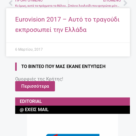
ΠΡΟΗΓΟΎΜΕΝΟ
ΕΠΌΜΕΝΟ
Prev
Nex
Κι όμως, αυτά τα πράγματα τα θέλουν όλοι οι άντρες στο σεξ
Σπάνιο λουλούδι που φυτρώνει μόνο στην Κρήτη απειλείται με εξαφάνιση
Eurovision 2017 – Αυτό το τραγούδι
εκπροσωπεί την Ελλάδα
6 Μαρτίου, 2017
ΤΟ ΒΊΝΤΕΟ ΠΟΥ ΜΑΣ ΈΚΑΝΕ ΕΝΤΎΠΩΣΗ
Ομορφιές της Κρήτης!
Περισσότερα
EDITORIAL
@ ΈΧΕΙΣ MAIL