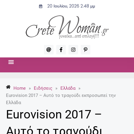
Μετάβαση
20 Ιουλίου, 2026 2:48 μμ
στο
περιεχόμενο
A
F
I
P
t
a
n
i
c
s
n
e
t
t
b
a
e
o
g
r
ΣΧΈΣΕΙΣ & ΣΕΞ
ΜΌΔΑ-ΟΜΟΡΦΙΆ
o
r
e
k
a
s
-
m
t
Home
»
Ειδήσεις
»
Ελλάδα
»
f
-
p
Eurovision 2017 – Αυτό το τραγούδι εκπροσωπεί την
Ελλάδα
Eurovision 2017 –
Αυτό το τραγούδι