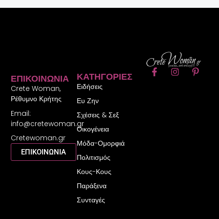
F
I
P
ΚΑΤΗΓΟΡΊΕΣ
ΕΠΙΚΟΙΝΩΝΊΑ
a
n
i
Ειδήσεις
c
s
n
Crete Woman,
e
t
t
Ρέθυμνο Κρήτης
Ευ Ζην
b
a
e
Email:
o
g
r
Σχέσεις & Σεξ
o
r
e
info@cretewoman.gr
Οικογένεια
k
a
s
Cretewoman.gr
-
m
t
Μόδα-Ομορφιά
f
-
ΕΠΙΚΟΙΝΩΝΙΑ
Πολιτισμός
p
Κους-Κους
Παράξενα
Συνταγές