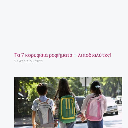
Τα 7 κορυφαία ροφήματα – λιποδιαλύτες!
27 Απριλίου, 2025