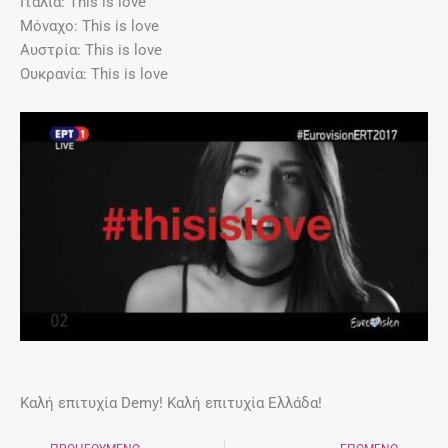
Ιταλία: This is love
Μόναχο: This is love
Αυστρία: This is love
Ουκρανία: This is love
Καλή επιτυχία Demy! Καλή επιτυχία Ελλάδα!