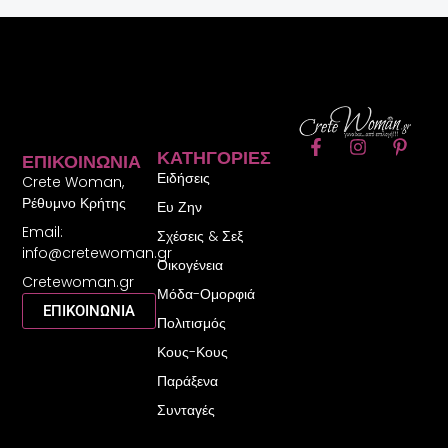
F
I
P
ΚΑΤΗΓΟΡΊΕΣ
ΕΠΙΚΟΙΝΩΝΊΑ
a
n
i
Ειδήσεις
c
s
n
Crete Woman,
e
t
t
Ρέθυμνο Κρήτης
Ευ Ζην
b
a
e
Email:
o
g
r
Σχέσεις & Σεξ
o
r
e
info@cretewoman.gr
Οικογένεια
k
a
s
Cretewoman.gr
-
m
t
Μόδα-Ομορφιά
f
-
ΕΠΙΚΟΙΝΩΝΙΑ
Πολιτισμός
p
Κους-Κους
Παράξενα
Συνταγές