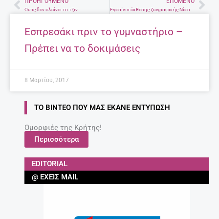
ΠΡΟΗΓΟΎΜΕΝΟ
ΕΠΌΜΕΝΟ
Prev
Nex
Ουπς δεν κλείνει το τζιν
Εγκαίνια έκθεσης ζωγραφικής Νίκου Βισκαδουράκη στο Ρέθυμνο
Εσπρεσάκι πριν το γυμναστήριο –
Πρέπει να το δοκιμάσεις
8 Μαρτίου, 2017
ΤΟ ΒΊΝΤΕΟ ΠΟΥ ΜΑΣ ΈΚΑΝΕ ΕΝΤΎΠΩΣΗ
Ομορφιές της Κρήτης!
Περισσότερα
EDITORIAL
@ ΈΧΕΙΣ MAIL