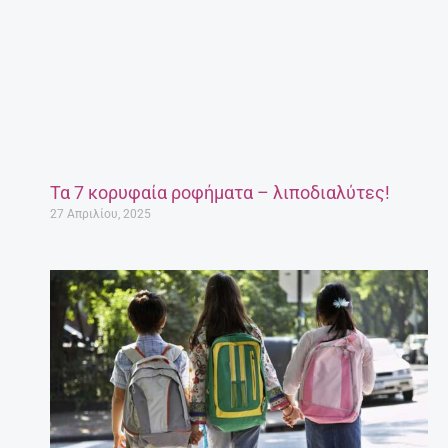
Τα 7 κορυφαία ροφήματα – λιποδιαλύτες!
27 Απριλίου, 2025