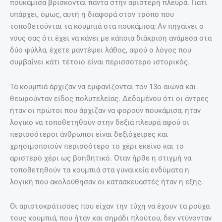
πουκάμισα βρίσκονται πάντα στην αριστερή πλευρά. Γιατί
υπάρχει, όμως, αυτή η διαφορά στον τρόπο που
τοποθετούνται τα κουμπιά στα πουκάμισα; Αν πηγαίνει ο
νους σας ότι έχει να κάνει με κάποια διάκριση ανάμεσα στα
δύο φύλλα, έχετε μαντέψει λάθος, αφού ο λόγος που
συμβαίνει κάτι τέτοιο είναι περισσότερο ιστορικός.
Τα κουμπιά άρχιζαν να εμφανίζονται τον 13ο αιώνα και
θεωρούνταν είδος πολυτελείας. Δεδομένου ότι οι άντρες
ήταν οι πρώτοι που άρχιζαν να φορούν πουκάμισα, ήταν
λογικό να τοποθετηθούν στην δεξιά πλευρά αφού οι
περισσότεροι άνθρωποι είναι δεξιόχειρες και
χρησιμοποιούν περισσότερο το χέρι εκείνο και το
αριστερό χέρι ως βοηθητικό. Όταν ήρθε η στιγμή να
τοποθετηθούν τα κουμπιά στα γυναικεία ενδύματα η
λογική που ακολούθησαν οι κατασκευαστές ήταν η εξής.
Οι αριστοκράτισσες που είχαν την τύχη να έχουν τα ρούχα
τους κουμπιά, που ήταν και σημάδι πλούτου, δεν ντύνονταν