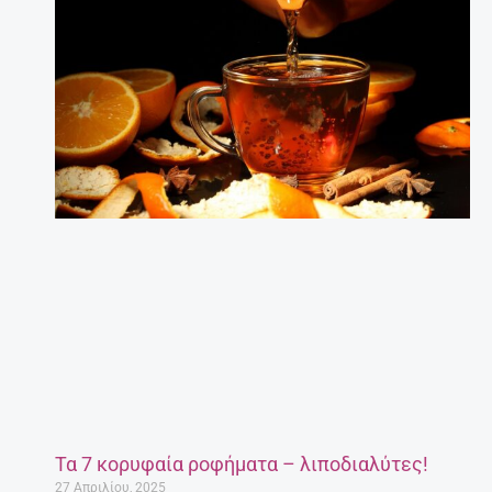
Τα 7 κορυφαία ροφήματα – λιποδιαλύτες!
27 Απριλίου, 2025