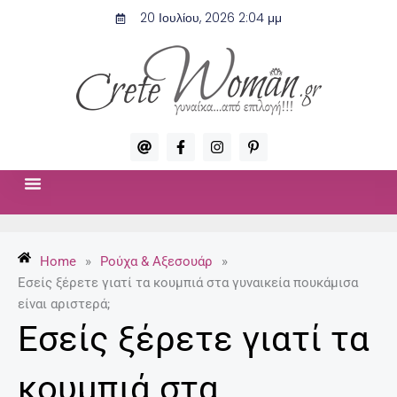
Μετάβαση
20 Ιουλίου, 2026 2:04 μμ
στο
περιεχόμενο
A
F
I
P
t
a
n
i
c
s
n
e
t
t
b
a
e
o
g
r
ΣΧΈΣΕΙΣ & ΣΕΞ
ΜΌΔΑ-ΟΜΟΡΦΙΆ
o
r
e
k
a
s
-
m
t
Home
»
Ρούχα & Αξεσουάρ
»
f
-
p
Εσείς ξέρετε γιατί τα κουμπιά στα γυναικεία πουκάμισα
είναι αριστερά;
Εσείς ξέρετε γιατί τα
κουμπιά στα