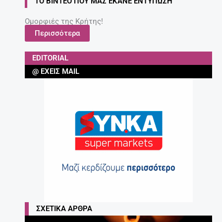
ΤΟ ΒΊΝΤΕΟ ΠΟΥ ΜΑΣ ΈΚΑΝΕ ΕΝΤΎΠΩΣΗ
Ομορφιές της Κρήτης!
Περισσότερα
EDITORIAL
@ ΈΧΕΙΣ MAIL
ΣΧΕΤΙΚΆ ΆΡΘΡΑ