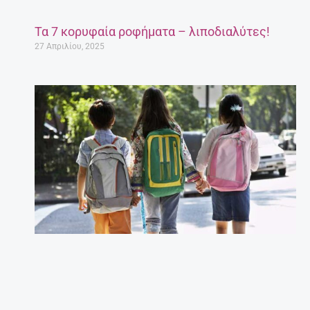
Τα 7 κορυφαία ροφήματα – λιποδιαλύτες!
27 Απριλίου, 2025