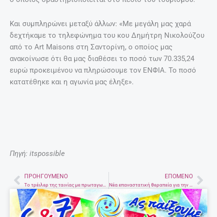
Και συμπληρώνει μεταξύ άλλων: «Με μεγάλη μας χαρά
δεχτήκαμε το τηλεφώνημα του κου Δημήτρη Νικολούζου
από το Art Maisons στη Σαντορίνη, ο οποίος μας
ανακοίνωσε ότι θα μας διαθέσει το ποσό των 70.335,24
ευρώ προκειμένου να πληρώσουμε τον ΕΝΦΙΑ. Το ποσό
κατατέθηκε και η αγωνία μας έληξε».
Πηγή: itspossible
ΠΡΟΗΓΟΎΜΕΝΟ
ΕΠΌΜΕΝΟ
Prev
Nex
Το τρέιλερ της ταινίας με πρωταγωνιστή τον John Snow
Νέα επαναστατική θεραπεία για την πρεσβυωπία