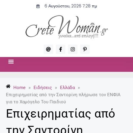
Μετάβαση
6 Αυγούστου, 2026 7:28 πμ
στο
περιεχόμενο
A
F
I
P
t
a
n
i
c
s
n
e
t
t
b
a
e
o
g
r
ΣΧΈΣΕΙΣ & ΣΕΞ
ΜΌΔΑ-ΟΜΟΡΦΙΆ
o
r
e
k
a
s
-
m
t
Home
»
Ειδήσεις
»
Ελλάδα
»
f
-
p
Επιχειρηματίας από την Σαντορίνη πλήρωσε τον ΕΝΦΙΑ
για το Χαμόγελο Του Παιδιού
Επιχειρηματίας από
την Σαντορίνη