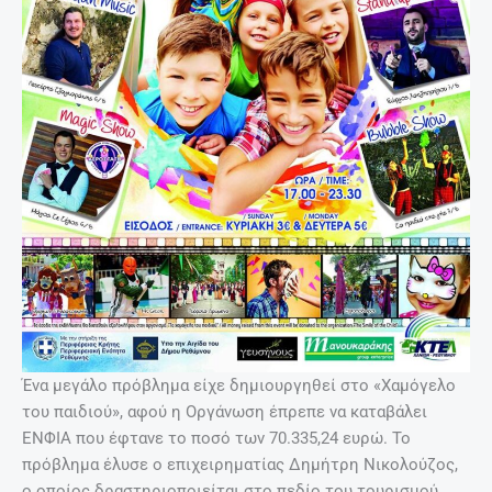
Ένα μεγάλο πρόβλημα είχε δημιουργηθεί στο «Χαμόγελο
του παιδιού», αφού η Οργάνωση έπρεπε να καταβάλει
ΕΝΦΙΑ που έφτανε το ποσό των 70.335,24 ευρώ. Το
πρόβλημα έλυσε ο επιχειρηματίας Δημήτρη Νικολούζος,
ο οποίος δραστηριοποιείται στο πεδίο του τουρισμού.