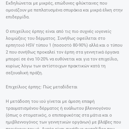
Εκδηλώνεται με μικρές, επώδυνες φλύκταινες που
ομοιάζουν με πεπλατυσμένα σπυράκια και μικρά έλκη στην
επιδερμίδα.
Ο επιχείλιος έρπης είναι από τις πιο συχνές ιογενείς
λοιμώξεις του δέρματος. Συνήθως οφείλεται στο
ερπητοιό HSV τύπου 1 (ποσοστό 80-90%) αλλά και ο τύπου
2 που συνήθως προκαλεί τον έρπη στα γεννητικά όργανα
μπορεί σε ένα 10-20% να ευθύνεται και για τον επιχείλιο,
κυρίως λόγω των αντίστοιχων πρακτικών κατά τη
σεξουαλική πράξη.
Επιχείλιος έρπης: Πώς μεταδίδεται
Η μετάδοση του ιού γίνεται με άμεση επαφή
τραυματισμένου δέρματος ή ευάλωτου βλεννογόνου
(όπως ο στοματικός, ο επιπεφυκότας στα μάτια και ο
ημιβλεννογόνος των γεννητικών οργάνων) με βλάβες που
περιέχουν τον ιό. Αυτές είναι συνήθως φυσαλίδες που