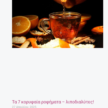
Τα 7 κορυφαία ροφήματα – λιποδιαλύτες!
27 Απριλίου, 2025