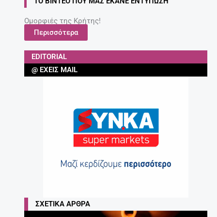
ΤΟ ΒΊΝΤΕΟ ΠΟΥ ΜΑΣ ΈΚΑΝΕ ΕΝΤΎΠΩΣΗ
Ομορφιές της Κρήτης!
Περισσότερα
EDITORIAL
@ ΈΧΕΙΣ MAIL
ΣΧΕΤΙΚΆ ΆΡΘΡΑ