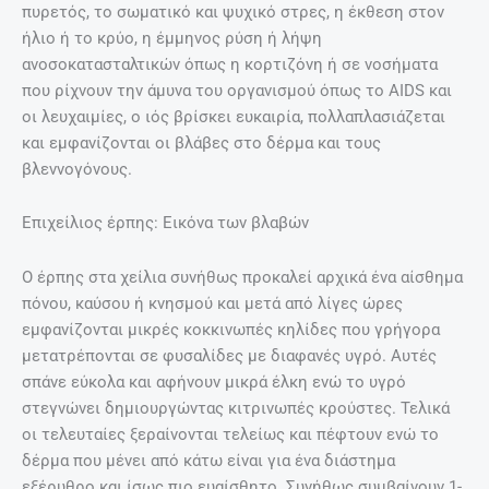
πυρετός, το σωματικό και ψυχικό στρες, η έκθεση στον
ήλιο ή το κρύο, η έμμηνος ρύση ή λήψη
ανοσοκατασταλτικών όπως η κορτιζόνη ή σε νοσήματα
που ρίχνουν την άμυνα του οργανισμού όπως το AIDS και
οι λευχαιμίες, ο ιός βρίσκει ευκαιρία, πολλαπλασιάζεται
και εμφανίζονται οι βλάβες στο δέρμα και τους
βλεννογόνους.
Επιχείλιος έρπης: Εικόνα των βλαβών
Ο έρπης στα χείλια συνήθως προκαλεί αρχικά ένα αίσθημα
πόνου, καύσου ή κνησμού και μετά από λίγες ώρες
εμφανίζονται μικρές κοκκινωπές κηλίδες που γρήγορα
μετατρέπονται σε φυσαλίδες με διαφανές υγρό. Αυτές
σπάνε εύκολα και αφήνουν μικρά έλκη ενώ το υγρό
στεγνώνει δημιουργώντας κιτρινωπές κρούστες. Τελικά
οι τελευταίες ξεραίνονται τελείως και πέφτουν ενώ το
δέρμα που μένει από κάτω είναι για ένα διάστημα
εξέρυθρο και ίσως πιο ευαίσθητο. Συνήθως συμβαίνουν 1-