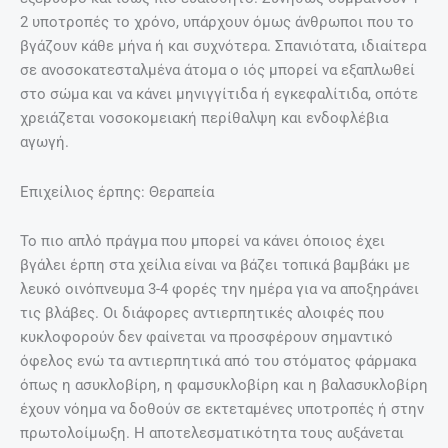
2 υποτροπές το χρόνο, υπάρχουν όμως άνθρωποι που το
βγάζουν κάθε μήνα ή και συχνότερα. Σπανιότατα, ιδιαίτερα
σε ανοσοκατεσταλμένα άτομα ο ιός μπορεί να εξαπλωθεί
στο σώμα και να κάνει μηνιγγίτιδα ή εγκεφαλίτιδα, οπότε
χρειάζεται νοσοκομειακή περίθαλψη και ενδοφλέβια
αγωγή.
Επιχείλιος έρπης: Θεραπεία
Το πιο απλό πράγμα που μπορεί να κάνει όποιος έχει
βγάλει έρπη στα χείλια είναι να βάζει τοπικά βαμβάκι με
λευκό οινόπνευμα 3-4 φορές την ημέρα για να αποξηράνει
τις βλάβες. Οι διάφορες αντιερπητικές αλοιφές που
κυκλοφορούν δεν φαίνεται να προσφέρουν σημαντικό
όφελος ενώ τα αντιερπητικά από του στόματος φάρμακα
όπως η ασυκλοβίρη, η φαμσυκλοβίρη και η βαλασυκλοβίρη
έχουν νόημα να δοθούν σε εκτεταμένες υποτροπές ή στην
πρωτολοίμωξη. Η αποτελεσματικότητα τους αυξάνεται