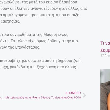
 ανακαλύψει τας μετά του κυρίου Βλακέρου
ύσαν οι έλληνες αγωνιστές, δεν ήταν άλλος από
ια αμφιλεγόμενη προσωπικότητα που έπαιξε
εξαρτησίας.
ρωτικά συναισθήματα της Μαυρογένους
ντη. Το τέλος είχε όμως έρθει για την πιο
Τι ν
όνων της Επανάστασης.
Συμβ
27 Απρ
αποτραβήχτηκε οριστικά από τη δημόσια ζωή,
τωχη, ρακένδυτη και ξεχασμένη από όλους…
ΕΠΌΜΕΝΟ
Next
Ζωζώ Σαπουντζάκη: Ο Νιάρχος μου έστελνε λίρες σε σπιρτόκουτα -Η σχέση της με τον Αλέξανδρο Ωνάση
Μεταβολισμός και απώλεια βάρους: Τι είναι ο κανόνας 90-10