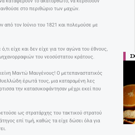
 να καταφέρουν το ακατόρθωτο, να κερδίσουν
 ανθούσε στο περιθώριο των μαχών.
 από τον Ιούνιο του 1821 και πολεμούσε με
,τι είχε και δεν είχε για τον αγώνα του έθνους,
Σ
 μηχανορραφιών του νεοσύστατου κράτους.
εκείνη Μαντώ Μαυγένους! Ο μετεπαναστατικός
 θυελλώδη έρωτά τους, μια καταραμένη λες
ρτισσα την κατασυκοφάντησαν μέχρι εκεί που
ρετούσε ως στρατάρχης του τακτικού στρατού
τηγος επί τιμή, καθώς τα είχε δώσει όλα για
ει.