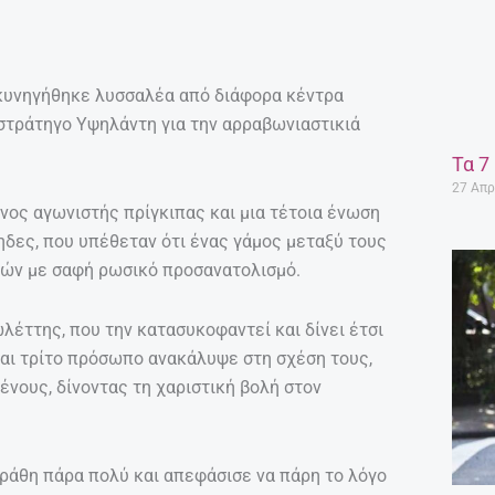
κυνηγήθηκε λυσσαλέα από διάφορα κέντρα
ιστράτηγο Υψηλάντη για την αρραβωνιαστικιά
Τα 7
27 Απρ
ίνος αγωνιστής πρίγκιπας και μια τέτοια ένωση
ηδες, που υπέθεταν ότι ένας γάμος μεταξύ τους
ιών με σαφή ρωσικό προσανατολισμό.
ωλέττης, που την κατασυκοφαντεί και δίνει έτσι
και τρίτο πρόσωπο ανακάλυψε στη σχέση τους,
νους, δίνοντας τη χαριστική βολή στον
κράθη πάρα πολύ και απεφάσισε να πάρη το λόγο