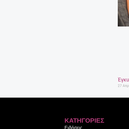
Έγκυ
27 Απρ
ΚΑΤΗΓΟΡΊΕΣ
Ειδήσεις