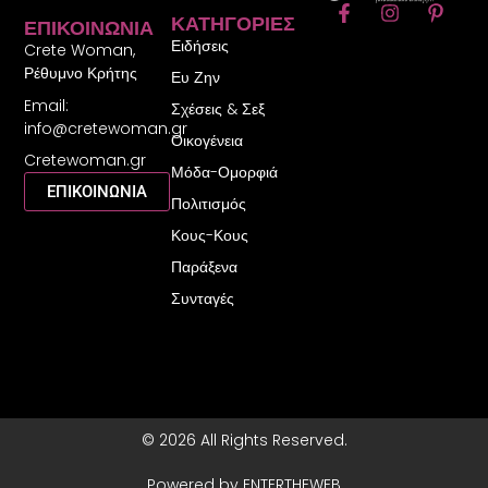
F
I
P
ΚΑΤΗΓΟΡΊΕΣ
ΕΠΙΚΟΙΝΩΝΊΑ
a
n
i
Ειδήσεις
c
s
n
Crete Woman,
e
t
t
Ρέθυμνο Κρήτης
Ευ Ζην
b
a
e
Email:
o
g
r
Σχέσεις & Σεξ
o
r
e
info@cretewoman.gr
Οικογένεια
k
a
s
Cretewoman.gr
-
m
t
Μόδα-Ομορφιά
f
-
ΕΠΙΚΟΙΝΩΝΙΑ
Πολιτισμός
p
Κους-Κους
Παράξενα
Συνταγές
© 2026 All Rights Reserved.
Powered by ENTERTHEWEB