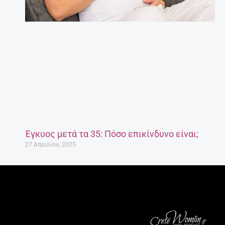
Έγκυος μετά τα 35: Πόσο επικίνδυνο είναι;
27 Απριλίου, 2025