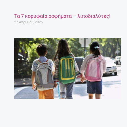
Τα 7 κορυφαία ροφήματα – λιποδιαλύτες!
27 Απριλίου, 2025