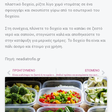
πλαστικό δοχείο, ρίξτε λίγο χυμό ντομάτας σε ένα
σφουγγάρι και σκουπίστε γύρω από το εσωτερικό του
δοχείου.
Στη συνέχεια, πλύνετε το δοχείο και το καπάκι σε ζεστό
νερό και σαπούνι, στεγνώστε καλά και αποθηκεύστε το
στην κατάψυξη για μερικές ημέρες. Το δοχείο θα είναι και
πάλι άοσμο και έτοιμο για χρήση.
Πηγή: neadiatrofis.gr
ΠΡΟΗΓΟΎΜΕΝΟ
ΕΠΌΜΕΝΟ
Prev
Nex
Είναι καλύτερο το ζεστό ή το κρύο νερό για το πλύσιμο των χεριών
Απλοί τρόποι να ενισχύσετε την αντικαρκινική δράση των τροφών