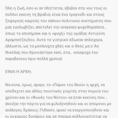
Όλη η ζωή, όσο κι αν πλήττεται, έβαλαν στο νου τους οι
πολλοί εκείνη τη βραδιά, είναι ένα τραγούδι και στους
ζοφερούς καιρούς του σάπιου πολιτικού συστήματος που
μας εγκλωβίζει, αποτελεί την αναγκαία ψυχοθεραπεία ,
όπως το επισήμανε και η «ψυχή» της ομάδας Αντιγόνη
Αραμπατζόγλου. Αυτό το γιατρικό έδωσαν απλόχερα,
άλλωστε, ως τα μεσάνυχτα χθες και ο Θεός μα ο Άη
Νικόλας που θρονιάστηκε εκεί, στα… εσώψυχα του
παραδείσου πριν πολλά χρόνια!
ΕΙΝΑΙ Η ΑΡΧΗ;
Να είναι, όμως, άραγε, το «Πάρκο του Θεού» η αρχή, να
υποδεχτεί και άλλες ποιοτικές γιορτές στην πορεία του
χρόνου και οι «Φωνές του Νότου» να ήταν εκείνες που…
άνοιξαν την πόρτα για να φιλοξενηθούν και οι επόμενοι με
ανάλογες δράσεις; Πιθανόν, αρκεί να ενεργοποιηθούν και
οι εγχώριες δυνάμεις και σε πνεύμα συλλογικότητας να