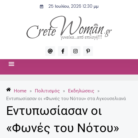
Μετάβαση
25 Ιουλίου, 2026 12:30 μμ
στο
περιεχόμενο
A
F
I
P
t
a
n
i
c
s
n
e
t
t
b
a
e
o
g
r
ΣΧΈΣΕΙΣ & ΣΕΞ
ΜΌΔΑ-ΟΜΟΡΦΙΆ
o
r
e
k
a
s
-
m
t
Home
»
Πολιτισμός
»
Εκδηλώσεις
»
f
-
p
Εντυπωσίασαν οι «Φωνές του Νότου» στα Αγκουσελιανά
Εντυπωσίασαν οι
«Φωνές του Νότου»