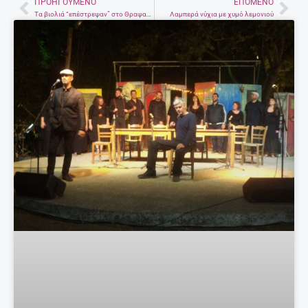
ΠΡΟΗΓΟΎΜΕΝΟ
ΕΠΌΜΕΝΟ
Prev
Nex
Τα βιολιά “επέστρεψαν” στο Θραψανό κι έγιναν … βιβλίο
Λαμπερά νύχια με χυμό λεμονιού