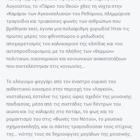
Αυγούστου, το «Πάρκο του Θεού» χθες τη νύχτα στην
«Καμάρα» των Αγκουσελιανών του Ρεθύμνου, πλημμύρισε
τραγούδια και τριακόσιες φωνές των ανθρώπων που
βρέθηκαν εκεί, έγιναν μια πολυάριθμη χορωδία! Ήταν τις
πρώτες μέρες του φθινοπώρου ο μελωδικός
αποχαιρετισμός του καλοκαιριού της ελπίδας και του
αυτοπροσδιορισμού, με το πλήθος των «θερμών»
πολιτικών, οικονομικών και κοινωνικών ανακατατάξεων
που συντελέστηκαν στις κοινωνίες…
Το ολόγιομο φεγγάρι από τον έναστρο ουρανό του
αυθεντικού οικισμού στην περιοχή του «Λαγκού»,
νοσταλγικά, έστελνε τις τρείς ώρες σχεδόν της μουσικής
πανδαισίας, μέσα από τις συστάδες των δέντρων του
αιώνα και τις καλαμιές στο ποτάμι, το φως και το
ρομαντισμό του στις «Φωνές του Νότου», το μουσικό
σχήμα-έκπληξη, και οι πάντες τραγουδούσαν τους στίχους
της… νιότης τους σε δημιουργίες μεγάλων της μουσικής.