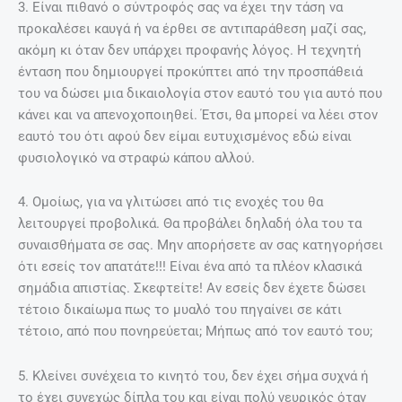
3. Είναι πιθανό ο σύντροφός σας να έχει την τάση να
προκαλέσει καυγά ή να έρθει σε αντιπαράθεση μαζί σας,
ακόμη κι όταν δεν υπάρχει προφανής λόγος. Η τεχνητή
ένταση που δημιουργεί προκύπτει από την προσπάθειά
του να δώσει μια δικαιολογία στον εαυτό του για αυτό που
κάνει και να απενοχοποιηθεί. Έτσι, θα μπορεί να λέει στον
εαυτό του ότι αφού δεν είμαι ευτυχισμένος εδώ είναι
φυσιολογικό να στραφώ κάπου αλλού.
4. Ομοίως, για να γλιτώσει από τις ενοχές του θα
λειτουργεί προβολικά. Θα προβάλει δηλαδή όλα του τα
συναισθήματα σε σας. Μην απορήσετε αν σας κατηγορήσει
ότι εσείς τον απατάτε!!! Είναι ένα από τα πλέον κλασικά
σημάδια απιστίας. Σκεφτείτε! Αν εσείς δεν έχετε δώσει
τέτοιο δικαίωμα πως το μυαλό του πηγαίνει σε κάτι
τέτοιο, από που πονηρεύεται; Μήπως από τον εαυτό του;
5. Κλείνει συνέχεια το κινητό του, δεν έχει σήμα συχνά ή
το έχει συνεχώς δίπλα του και είναι πολύ νευρικός όταν