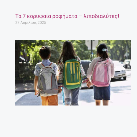
Τα 7 κορυφαία ροφήματα – λιποδιαλύτες!
27 Απριλίου, 2025