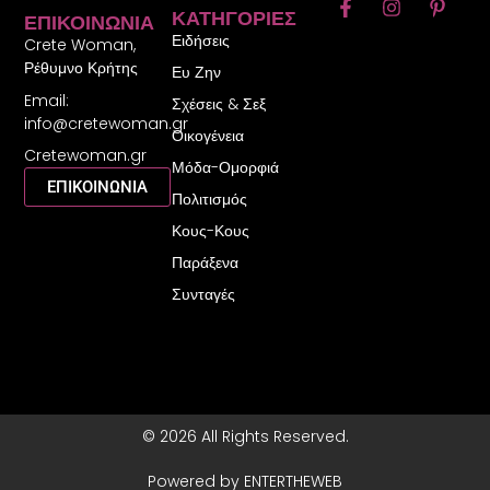
F
I
P
ΚΑΤΗΓΟΡΊΕΣ
ΕΠΙΚΟΙΝΩΝΊΑ
a
n
i
Ειδήσεις
c
s
n
Crete Woman,
e
t
t
Ρέθυμνο Κρήτης
Ευ Ζην
b
a
e
Email:
o
g
r
Σχέσεις & Σεξ
o
r
e
info@cretewoman.gr
Οικογένεια
k
a
s
Cretewoman.gr
-
m
t
Μόδα-Ομορφιά
f
-
ΕΠΙΚΟΙΝΩΝΙΑ
Πολιτισμός
p
Κους-Κους
Παράξενα
Συνταγές
© 2026 All Rights Reserved.
Powered by ENTERTHEWEB