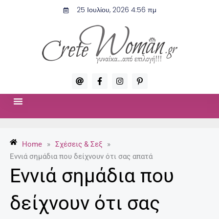
Μετάβαση
25 Ιουλίου, 2026 4:56 πμ
στο
περιεχόμενο
A
F
I
P
t
a
n
i
c
s
n
e
t
t
b
a
e
o
g
r
ΣΧΈΣΕΙΣ & ΣΕΞ
ΜΌΔΑ-ΟΜΟΡΦΙΆ
o
r
e
k
a
s
-
m
t
Home
»
Σχέσεις & Σεξ
»
f
-
p
Εννιά σημάδια που δείχνουν ότι σας απατά
Εννιά σημάδια που
δείχνουν ότι σας