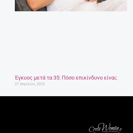
Έγκυος μετά τα 35: Πόσο επικίνδυνο είναι;
27 Απριλίου, 2025