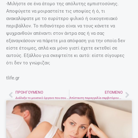
-Μιλήστε σε ένα άτομο της απόλυτης εμπιστοσύνης.
Αποφύγετε να μοιραστείτε τις υποψίες ή ό, τι
ανακαλύψατε με το ευρύτερο φιλικό ή οικογενειακό
περιβάλλον. Το πιθανότερο είναι να τους κάνετε να
ψυχρανθούν απέναντι στον άντρα σας ή να σας
εξαναγκάσουν να πάρετε μια απόφαση για την οποία δεν
είστε έτοιμες, απλά και μόνο γιατί έχετε εκτεθεί σε
αυτούς. Εξάλλου για σκεφτείτε κι αυτό: είστε σίγουρες
ότι δεν το γνώριζαν;
tlife.gr
ΠΡΟΗΓΟΎΜΕΝΟ
ΕΠΌΜΕΝΟ
Prev
Nex
Διάλεξε το μουσικό όργανο που σου αρέσει και ανακάλυψε τον τρόπο που κάνεις έρωτα
Απίστευτη παραγγελία σερβιτόρου – «Το κοπέλι είναι λυσσασμένο τσι πείνας»