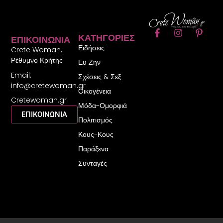
F
I
P
ΚΑΤΗΓΟΡΊΕΣ
ΕΠΙΚΟΙΝΩΝΊΑ
a
n
i
Ειδήσεις
c
s
n
Crete Woman,
e
t
t
Ρέθυμνο Κρήτης
Ευ Ζην
b
a
e
Email:
o
g
r
Σχέσεις & Σεξ
o
r
e
info@cretewoman.gr
Οικογένεια
k
a
s
Cretewoman.gr
-
m
t
Μόδα-Ομορφιά
f
-
ΕΠΙΚΟΙΝΩΝΙΑ
Πολιτισμός
p
Κους-Κους
Παράξενα
Συνταγές