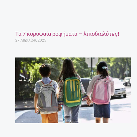
Τα 7 κορυφαία ροφήματα – λιποδιαλύτες!
27 Απριλίου, 2025