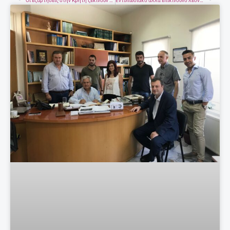
Οι εξαρτήσεις στην Κρήτη ξεκινούν από τα 14 – Συγκλονιστικά στοιχεία σε ημερίδα του ΕΚΗ με το ΚΕΘΕΑ
Εντυπωσιακό αλλά επικίνδυνο λεοντόψαρο αλιεύθηκε στον Πλακιά