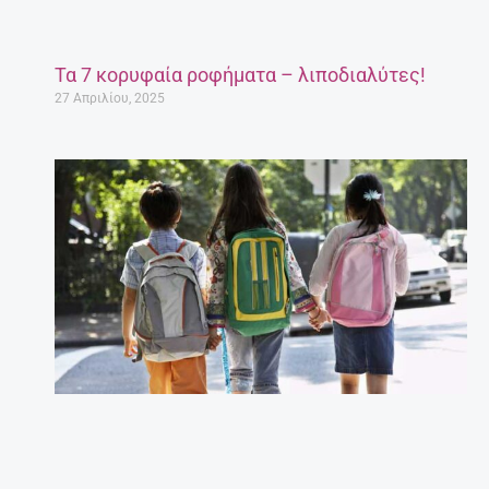
Τα 7 κορυφαία ροφήματα – λιποδιαλύτες!
27 Απριλίου, 2025