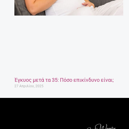
Έγκυος μετά τα 35: Πόσο επικίνδυνο είναι;
27 Απριλίου, 2025