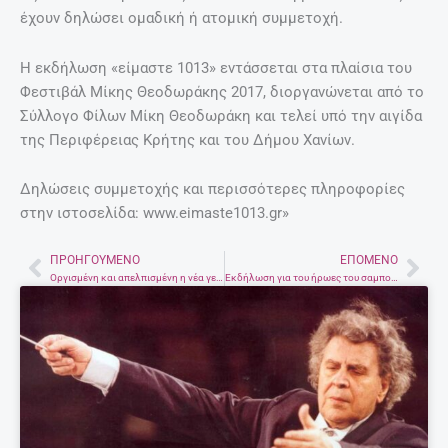
έχουν δηλώσει ομαδική ή ατομική συμμετοχή.
Η εκδήλωση «είμαστε 1013» εντάσσεται στα πλαίσια του
Φεστιβάλ Μίκης Θεοδωράκης 2017, διοργανώνεται από το
Σύλλογο Φίλων Μίκη Θεοδωράκη και τελεί υπό την αιγίδα
της Περιφέρειας Κρήτης και του Δήμου Χανίων.
Δηλώσεις συμμετοχής και περισσότερες πληροφορίες
στην ιστοσελίδα: www.eimaste1013.gr»
ΠΡΟΗΓΟΎΜΕΝΟ
ΕΠΌΜΕΝΟ
Prev
Nex
Οργισμένη και απελπισμένη η νέα γενιά στην Ελλάδα – Τι έδειξαν τα αποτελέσματα έρευνας
Εκδήλωση για του ήρωες του σαμποτάζ στο αεροδρόμιο Ηρακλείου