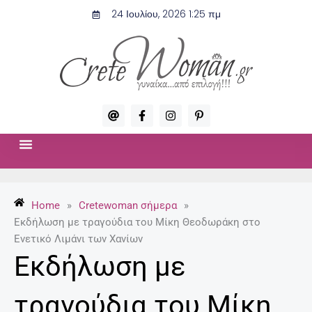
Μετάβαση
24 Ιουλίου, 2026 1:25 πμ
στο
περιεχόμενο
A
F
I
P
t
a
n
i
c
s
n
e
t
t
b
a
e
o
g
r
ΣΧΈΣΕΙΣ & ΣΕΞ
ΜΌΔΑ-ΟΜΟΡΦΙΆ
o
r
e
k
a
s
-
m
t
Home
»
Cretewoman σήμερα
»
f
-
p
Εκδήλωση με τραγούδια του Μίκη Θεοδωράκη στο
Ενετικό Λιμάνι των Χανίων
Εκδήλωση με
τραγούδια του Μίκη