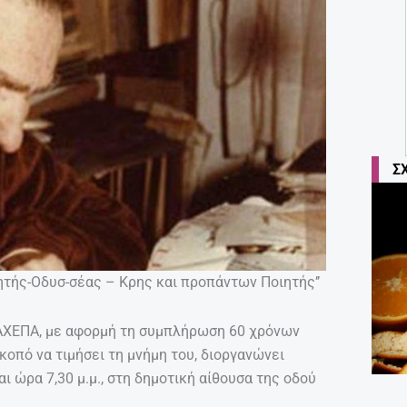
Σ
τής-Οδυσ-σέας – Κρης και προπάντων Ποιητής’’
ΑΧΕΠΑ, με αφορμή τη συμπλήρωση 60 χρόνων
κοπό να τιμήσει τη μνήμη του, διοργανώνει
 ώρα 7,30 μ.μ., στη δημοτική αίθουσα της οδού