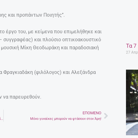
ης και προπάντων Ποιητής’’.
το έργο του, με κείμενα που επιμελήθηκε και
 – συγγραφέας) και πλούσιο οπτικοακουστικό
Τα 7
με μουσική Μίκη Θεοδωράκη και παραδοσιακή
27 Απρ
α Φραγκιαδάκη (φιλόλογος) και Αλεξάνδρα
ν να παρευρεθούν.
ΕΠΌΜΕΝΟ
Next
Πέντε αιθέρια έλαια μας χαρίζουν υγεία – Λεβάντα, δεντρολίβανο, μέντα, πορτοκάλι και φασκόμηλο
Μόνο γυναίκες μπορούν να φτάσουν στον Άρη!