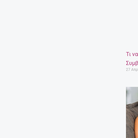
Τι ν
Συμβ
27 Απρ