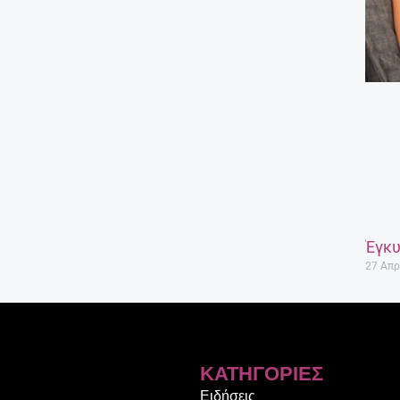
Έγκυ
27 Απρ
ΚΑΤΗΓΟΡΊΕΣ
Ειδήσεις