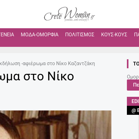
ΓΈΝΕΙΑ
ΜΌΔΑ-ΟΜΟΡΦΙΆ
ΠΟΛΙΤΙΣΜΌΣ
ΚΟΥΣ-ΚΟΥΣ
Π
κδήλωση -αφιέρωμα στο Νίκο Καζαντζάκη
ΤΟ
ωμα στο Νίκο
Ομορ
Πε
ED
@ 