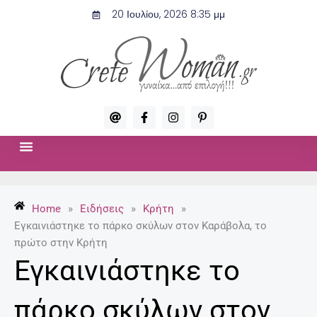
Μετάβαση
20 Ιουλίου, 2026 8:35 μμ
στο
περιεχόμενο
A
F
I
P
t
a
n
i
c
s
n
e
t
t
b
a
e
o
g
r
ΣΧΈΣΕΙΣ & ΣΕΞ
ΜΌΔΑ-ΟΜΟΡΦΙΆ
o
r
e
k
a
s
-
m
t
Home
»
Ειδήσεις
»
Κρήτη
»
f
-
p
Εγκαινιάστηκε το πάρκο σκύλων στον Καράβολα, το
πρώτο στην Κρήτη
Εγκαινιάστηκε το
πάρκο σκύλων στον