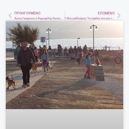
ΠΡΟΗΓΟΎΜΕΝΟ
ΕΠΌΜΕΝΟ
Prev
Nex
Άγιος Γεώργιος ο δημοφιλής Άγιος της Ορθόδοξης εκκλησίας
Γάλα γαϊδούρας: Τα οφέλη του για την υγεία σας