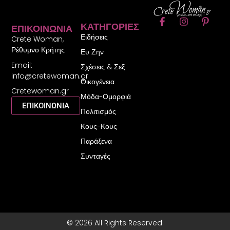
F
I
P
ΚΑΤΗΓΟΡΊΕΣ
ΕΠΙΚΟΙΝΩΝΊΑ
a
n
i
Ειδήσεις
c
s
n
Crete Woman,
e
t
t
Ρέθυμνο Κρήτης
Ευ Ζην
b
a
e
Email:
o
g
r
Σχέσεις & Σεξ
o
r
e
info@cretewoman.gr
Οικογένεια
k
a
s
Cretewoman.gr
-
m
t
Μόδα-Ομορφιά
f
-
ΕΠΙΚΟΙΝΩΝΙΑ
Πολιτισμός
p
Κους-Κους
Παράξενα
Συνταγές
© 2026 All Rights Reserved.