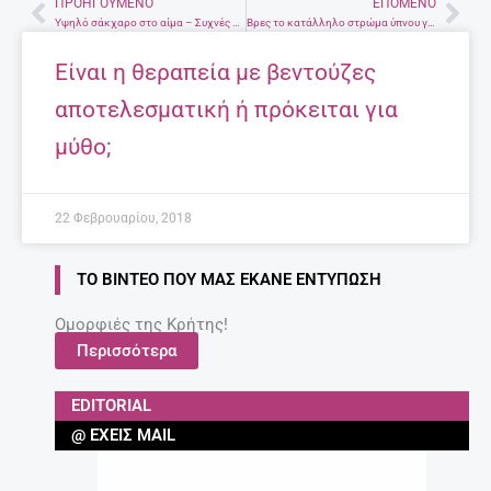
ΠΡΟΗΓΟΎΜΕΝΟ
ΕΠΌΜΕΝΟ
Prev
Nex
Υψηλό σάκχαρο στο αίμα – Συχνές επιπτώσεις
Βρες το κατάλληλο στρώμα ύπνου για το σώμα σου
Είναι η θεραπεία με βεντούζες
αποτελεσματική ή πρόκειται για
μύθο;
22 Φεβρουαρίου, 2018
ΤΟ ΒΊΝΤΕΟ ΠΟΥ ΜΑΣ ΈΚΑΝΕ ΕΝΤΎΠΩΣΗ
Ομορφιές της Κρήτης!
Περισσότερα
EDITORIAL
@ ΈΧΕΙΣ MAIL