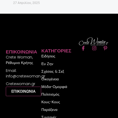
27 Απριλίου, 2025
F
I
P
ΚΑΤΗΓΟΡΊΕΣ
ΕΠΙΚΟΙΝΩΝΊΑ
a
n
i
Ειδήσεις
c
s
n
Crete Woman,
e
t
t
Ρέθυμνο Κρήτης
Ευ Ζην
b
a
e
Email:
o
g
r
Σχέσεις & Σεξ
o
r
e
info@cretewoman.gr
Οικογένεια
k
a
s
Cretewoman.gr
-
m
t
Μόδα-Ομορφιά
f
-
ΕΠΙΚΟΙΝΩΝΙΑ
Πολιτισμός
p
Κους-Κους
Παράξενα
Συνταγές