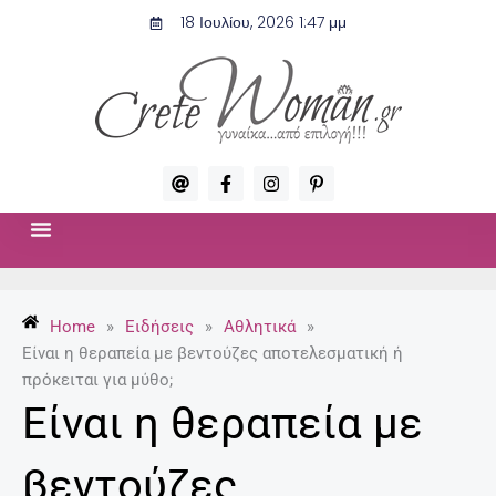
Μετάβαση
18 Ιουλίου, 2026 1:47 μμ
στο
περιεχόμενο
A
F
I
P
t
a
n
i
c
s
n
e
t
t
b
a
e
o
g
r
ΣΧΈΣΕΙΣ & ΣΕΞ
ΜΌΔΑ-ΟΜΟΡΦΙΆ
o
r
e
k
a
s
-
m
t
Home
»
Ειδήσεις
»
Αθλητικά
»
f
-
p
Είναι η θεραπεία με βεντούζες αποτελεσματική ή
πρόκειται για μύθο;
Είναι η θεραπεία με
βεντούζες