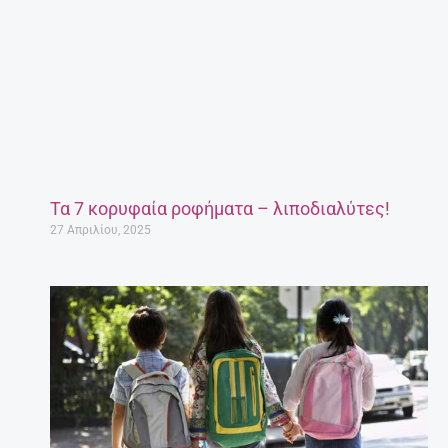
Τα 7 κορυφαία ροφήματα – λιποδιαλύτες!
27 Απριλίου, 2025