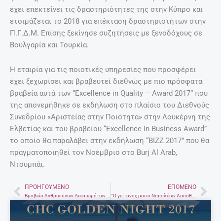
έχει επεκτείνει τις δραστηριότητες της στην Κύπρο και
ετοιμάζεται το 2018 για επέκταση δραστηριοτήτων στην
Π.Γ.Δ.Μ. Επίσης ξεκίνησε συζητήσεις με ξενοδόχους σε
Βουλγαρία και Τουρκία.
Η εταιρία για τις ποιοτικές υπηρεσίες που προσφέρει
έχει ξεχωρίσει και βραβευτεί διεθνώς με πιο πρόσφατα
βραβεία αυτά των “Excellence in Quality – Award 2017” που
της απονεμήθηκε σε εκδήλωση στο πλαίσιο του Διεθνούς
Συνεδρίου «Αριστείας στην Ποιότητα» στην Λουκέρνη της
Ελβετίας και του βραβείου “Excellence in Business Award”
το οποίο θα παραλάβει στην εκδήλωση “BIZZ 2017” που θα
πραγματοποιηθεί τον Νοέμβριο στο Burj Al Arab,
Ντουμπάι.
ΠΡΟΗΓΟΎΜΕΝΟ
ΕΠΌΜΕΝΟ
Prev
Nex
Βραβείο Ανθρωπίνων Δικαιωμάτων σε γιαγιά και ψαρά από τη Μυτιλήνη
“O γείτονας μου ο Ναπολέων Λαπαθιώτης” στο Ηράκλειο