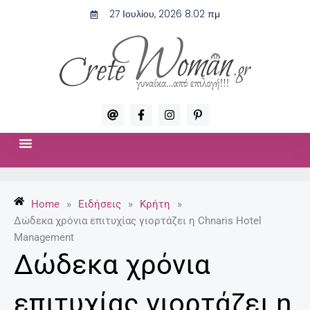
Μετάβαση
27 Ιουλίου, 2026 8:02 πμ
στο
περιεχόμενο
A
F
I
P
t
a
n
i
c
s
n
e
t
t
b
a
e
o
g
r
ΣΧΈΣΕΙΣ & ΣΕΞ
ΜΌΔΑ-ΟΜΟΡΦΙΆ
o
r
e
k
a
s
-
m
t
Home
»
Ειδήσεις
»
Κρήτη
»
f
-
p
Δώδεκα χρόνια επιτυχίας γιορτάζει η Chnaris Hotel
Management
Δώδεκα χρόνια
επιτυχίας γιορτάζει η