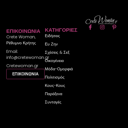
F
I
P
ΚΑΤΗΓΟΡΊΕΣ
ΕΠΙΚΟΙΝΩΝΊΑ
a
n
i
Ειδήσεις
c
s
n
Crete Woman,
e
t
t
Ρέθυμνο Κρήτης
Ευ Ζην
b
a
e
Email:
o
g
r
Σχέσεις & Σεξ
o
r
e
info@cretewoman.gr
Οικογένεια
k
a
s
Cretewoman.gr
-
m
t
Μόδα-Ομορφιά
f
-
ΕΠΙΚΟΙΝΩΝΙΑ
Πολιτισμός
p
Κους-Κους
Παράξενα
Συνταγές