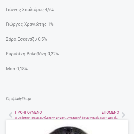
Γιάννης Σπαλιάρας 4,9%
Γιώργος Χρανιώτης 1%
Σάρα Εσκενάζυ 0,5%
Ευρυδίκη Βαλαβάνη 0,32%
Μπο 0,18%
Πηγή:ladylike.gr
ΠΡΟΗΓΟΎΜΕΝΟ
ΕΠΌΜΕΝΟ
Prev
Nex
Ο Ορέστης Τσαγκ, έμπλεξε τη μηχανοδηγό του Ηλεκτρικού!!
Ανατροπή όσων γνωρίζαμε – Δεν είναι πάντα πιο υγιεινό από το λευκό ψωμί το μαύρο