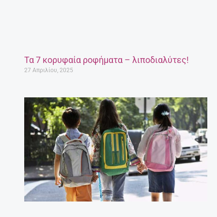
Τα 7 κορυφαία ροφήματα – λιποδιαλύτες!
27 Απριλίου, 2025