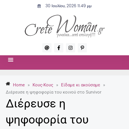
Μετάβαση
30 Ιουλίου, 2026 11:49 μμ
στο
περιεχόμενο
A
F
I
P
t
a
n
i
c
s
n
e
t
t
b
a
e
o
g
r
ΣΧΈΣΕΙΣ & ΣΕΞ
ΜΌΔΑ-ΟΜΟΡΦΙΆ
o
r
e
k
a
s
-
m
t
Home
»
Κους-Κους
»
Είδαμε κι ακούσαμε
»
f
-
p
Διέρευσε η ψηφοφορία του κοινού στο Survivor
Διέρευσε η
ψηφοφορία του