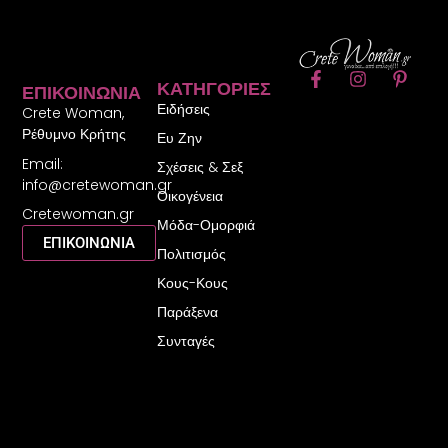
F
I
P
ΚΑΤΗΓΟΡΊΕΣ
ΕΠΙΚΟΙΝΩΝΊΑ
a
n
i
Ειδήσεις
c
s
n
Crete Woman,
e
t
t
Ρέθυμνο Κρήτης
Ευ Ζην
b
a
e
Email:
o
g
r
Σχέσεις & Σεξ
o
r
e
info@cretewoman.gr
Οικογένεια
k
a
s
Cretewoman.gr
-
m
t
Μόδα-Ομορφιά
f
-
ΕΠΙΚΟΙΝΩΝΙΑ
Πολιτισμός
p
Κους-Κους
Παράξενα
Συνταγές