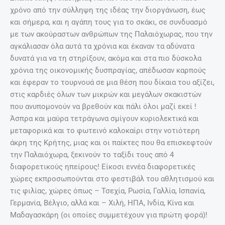
χρόνο από την σύλληψη της ιδέας την διοργάνωση, έως
και σήμερα, και η αγάπη τους για το σκάκι, σε συνδυασμό
με των ακούραστων ανθρώπων της Παλαιόχωρας, που την
αγκάλιασαν όλα αυτά τα χρόνια και έκαναν τα αδύνατα
δυνατά για να τη στηρίξουν, ακόμα και στα πιο δύσκολα
χρόνια της οικονομικής δυσπραγίας, απέδωσαν καρπούς
και έφεραν το τουρνουά σε μια θέση που δίκαια του αξίζει,
στις καρδιές όλων των μικρών και μεγάλων σκακιστών
που ανυπομονούν να βρεθούν και πάλι όλοι μαζί εκεί !
Άσπρα και μαύρα τετράγωνα σμίγουν κυριολεκτικά και
μεταφορικά και το φωτεινό καλοκαίρι στην νοτιότερη
άκρη της Κρήτης, μιας και οι παίκτες που θα επισκεφτούν
την Παλαιόχωρα, ξεκινούν το ταξίδι τους από 4
διαφορετικούς ηπείρους! Είκοσι εννέα διαφορετικές
χώρες εκπροσωπούνται στο φεστιβάλ του αθλητισμού και
τις φιλίας, χώρες όπως – Τσεχία, Ρωσία, Γαλλία, Ισπανία,
Γερμανία, Βέλγιο, αλλά και – Χιλή, ΗΠΑ, Ινδία, Κίνα και
Μαδαγασκάρη (οι οποίες συμμετέχουν για πρώτη φορά)!