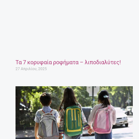
Τα 7 κορυφαία ροφήματα – λιποδιαλύτες!
27 Απριλίου, 2025