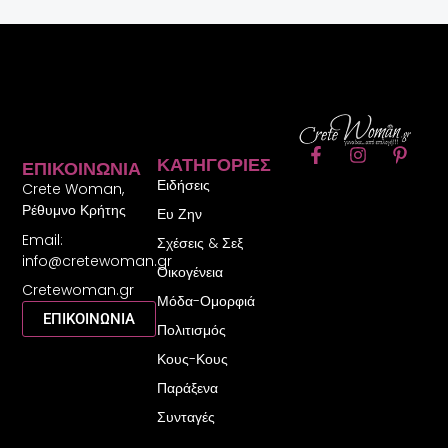
F
I
P
ΚΑΤΗΓΟΡΊΕΣ
ΕΠΙΚΟΙΝΩΝΊΑ
a
n
i
Ειδήσεις
c
s
n
Crete Woman,
e
t
t
Ρέθυμνο Κρήτης
Ευ Ζην
b
a
e
Email:
o
g
r
Σχέσεις & Σεξ
o
r
e
info@cretewoman.gr
Οικογένεια
k
a
s
Cretewoman.gr
-
m
t
Μόδα-Ομορφιά
f
-
ΕΠΙΚΟΙΝΩΝΙΑ
Πολιτισμός
p
Κους-Κους
Παράξενα
Συνταγές