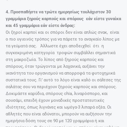
4. Προσπαθήστε να τρώτε ημερησίως τουλάχιστον 30
γραμμάρια ξηρούς καρπούς και σπόρους εάν είστε γυναίκα
και 45 γραμμάρια εάν είστε άνδρας:
Οι ξηροί καρποί και οι σπόροι δεν είναι απλώς σνακ, είναι
ο πιο υγιεινός τρόπος για να πάρετε το αναγκαίο λίπος με
τα γεύματά σας. Άλλωστε έχει αποδειχθεί ότι η
συγκεκριμένη κατηγορία τροφών συμβάλλει σημαντικά
στη μακροζωία. Το λίπος από ξηρούς καρπούς και
σπόρους, όταν τρώγονται με λαχανικά, αυξάνει την
ικανότητα του οργανισμού να απορροφά τα φυτοχημικά
συστατικά τους. Γι’ αυτό το λόγο είναι καλό οι σάλτσες της
σαλάτας σου να περιέχουν ξηρούς καρπούς και σπόρους.
Δοκιμάστε καρύδια, σπόρους chia, λιναρόσπορο, και
σουσάμι, επειδή έχουν μοναδικές προστατευτικές
ιδιότητες, όπως λιγνάνες και ωμέγα-3 λιπαρά οξέα. Οι
αθλητές που είναι αδύνατοι, μπορούν να αυξήσουν την
ημερήσια δόση τους σε 90 με 120 γραμμάρια ή και