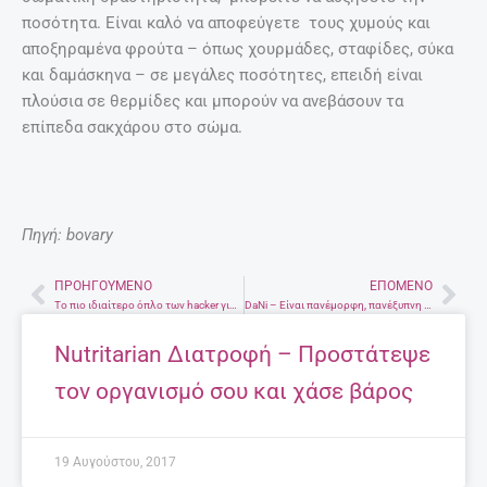
ποσότητα. Είναι καλό να αποφεύγετε τους χυμούς και
αποξηραμένα φρούτα – όπως χουρμάδες, σταφίδες, σύκα
και δαμάσκηνα – σε μεγάλες ποσότητες, επειδή είναι
πλούσια σε θερμίδες και μπορούν να ανεβάσουν τα
επίπεδα σακχάρου στο σώμα.
Πηγή: bovary
ΠΡΟΗΓΟΎΜΕΝΟ
ΕΠΌΜΕΝΟ
Prev
Nex
Το πιο ιδιαίτερο όπλο των hacker για να παραβιάζουν τους υπολογιστές
DaNi – Είναι πανέμορφη, πανέξυπνη και υπερταλαντούχα. Είναι το δικό μας κορίτσι στην παγκόσμια σκηνή του comics art
Nutritarian Διατροφή – Προστάτεψε
τον οργανισμό σου και χάσε βάρος
19 Αυγούστου, 2017