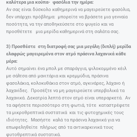
καλύτερα μια κούπα- φασόλια την ημέρα:
Αν σας είναι δύσκολο καθημερινά να μαγειρεύετε φασόλια,
δεν υπάρχει πρόβλημα: μπορείτε να βράσετε μια γενναία
ποσότητα, να την αποθηκεύσετε στο ψυγείο και να
προσθέτετε μια μερίδα καθημερινά στη σαλάτα σας.
3) Προσθέστε στη διατροφή σας μια μεγάλη (διπλή) μερίδα
ελαφρώς μαγειρεμένα στον ατμό πράσινα λαχανικά κάθε
μέρα:
Αυτό σημαίνει ένα μπολ με σπαράγγια, ψιλοκομμένο κέιλ
με σάλτσα από μανιτάρια και κρεμμύδια, πράσινα
φασολάκια, κολοκυθάκια στον ατμό, αγκινάρες, λάχανο ή
λαχανίδες. Προσέξτε να μη μαγειρεύετε υπερβολικά τα
λαχανικά. Δεκατρία λεπτά στον ατμό είναι υπεραρκετά. Αν
τα αφήσετε περισσότερο στη φωτιά, τότε καταστρέφετε
τα μικροθρεπτικά συστατικά και τις φυτοχημικές τους
ιδιότητες. Μασήστε καλά τα πράσινα λαχανικά για να
επωφεληθείτε πλήρως από τα αντικαρκινικά τους
φυτοθρεπτικά συστατικά.