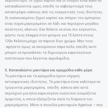
περισσότερο. Οι ξηροί καρποί και οι σπόροι είναι καλό να
καταναλώνονται ωμοί, επειδή το καβούρντισμά τους
καταστρέφει κάποιες από τις ευεργετικές τους ιδιότητες.
Οι συσκευασμένοι ξηροί καρποί και σπόροι του εμπορίου
είναι συχνά μαγειρεμένοι σε λάδι και περιέχουν μεγάλες
ποσότητες αλατιού. Εάν θέλετε να είναι πιο εύγευστοι,
ψήστε τους ελαφρά στον φούρνο για 15 λεπτά στους
120ο Κελσίου,μέχρι να πάρουν λίγο χρώμα. Μην τους
αφήσετε όμως να σκουρύνουν πάρα πολύ, επειδή αυτό
μπορεί να προκαλέσει τη δημιουργία καρκινογόνων
συστατικών που λέγονται ακρυλαμίδια.
5. Καταναλώστε μανιτάρια και κρεμμύδια κάθε μέρα:
Τα μανιτάρια και τα κρεμμύδια έχουν ισχυρές
αντικαρκινικές ιδιότητες. Τα μανιτάρια είναι καλύτερα να
τρώγονται μαγειρεμένα, επειδή κάποια από αυτά
περιέχουν μια ήπια καρκινογόνο ουσία που ονομάζεται
αγαριτίνη, η οποία εξατμίζεται κατά τη διάρκεια του
μαγειρέματος. Μόνο η ποικιλία μανιταριών Agaricus – που