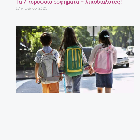
Τα 7 κορυφαία ροφήματα – λιποδιαλύτες!
27 Απριλίου, 2025