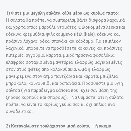
1) Φάτε μια μεγάλη σαλάτα κάθε μέρα ως κυρίως πιάτο:
Η σαλάτα θα πρέπει να συμπεριλαμβάνει διάφορα λαχανικά
και χόρτα όπως μαρούλι, ντομάτες, ψιλοκομμένα λευκά και
κόκκινα κρεμμύδια, ψιλοκομμένο κέιλ (kale), κόκκινο και
πράσινο λάχανο, ρόκα, σπανάκι και κάρδαμο. Για επιπλέον
λαχανικά, μπορείτε να προσθέσετε κόκκινες και πράσινες
πιπεριές, αγγούρια, καρότα, μικρά πράσινα φασολάκια,
ελαφρώς σοταρισμένα μανιτάρια, ελαφρώς μαγειρεμένες
στον ατμό φέτες από κολοκυθάκια, ωμά ή ελαφρώς
μαγειρεμένα στον ατμό παντζάρια και καρότα, μπιζέλια,
μπρόκολο, κουνουπίδι και ραπανάκια. Προσθέστε μια υγιή
σάλτσα ( για παράδειγμα κάποια που έχει σαν βάση της
ξηρούς καρπούς και σπόρους). Να θυμάστε ότι η σαλάτα
πρέπει να είναι το κυρίως γεύμα σας κι όχι απλώς ένα
συνοδευτικό.
2) Καταναλώστε τουλάχιστον μισή κούπα, – ή ακόμα