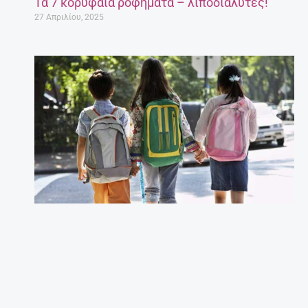
Τα 7 κορυφαία ροφήματα – λιποδιαλύτες!
27 Απριλίου, 2025