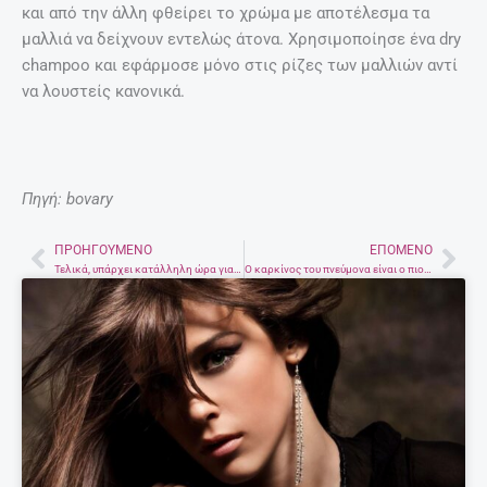
και από την άλλη φθείρει το χρώμα με αποτέλεσμα τα
μαλλιά να δείχνουν εντελώς άτονα. Χρησιμοποίησε ένα dry
champoo και εφάρμοσε μόνο στις ρίζες των μαλλιών αντί
να λουστείς κανονικά.
Πηγή: bovary
ΠΡΟΗΓΟΎΜΕΝΟ
ΕΠΌΜΕΝΟ
Prev
Nex
Τελικά, υπάρχει κατάλληλη ώρα για τον καφέ;
Ο καρκίνος του πνεύμονα είναι ο πιο συχνός καρκίνος στην Κρήτη