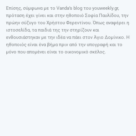
Επίσης, σύμφωνα με το Vanda’s blog του youweekly.gr,
πρόταση έχει γίνει και στην ηθοποιό Σοφία Παυλίδου, την
πρώην σύζυγο του Χρήστου Φερεντίνου. Όπως αναφέρει η
ιστοσελίδα, τα παιδιά της την στηρίζουν και
ενθουσιάστηκαν με την ιδέα να πάει στον Άγιο Δομίνικο. Η
ηθοποιός είναι ένα βήμα πριν από την υπογραφή και το
μόνο που απομένει είναι το οικονομικό σκέλος.
iefimerida.gr
ΠΡΟΗΓΟΎΜΕΝΟ
ΕΠΌΜΕΝΟ
Prev
Nex
Η μείωση του εισοδήματος προκαλεί καρδιοπάθειες και εγκεφαλικά
Μονόφθαλμο μοσχαράκι λατρεύεται ως… Θεός