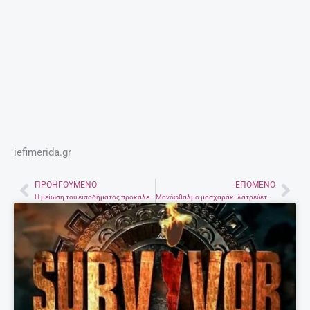
Διαρροή-βόμβα: Οι δύο πασίγνωστοι
τραγουδιστές και η ηθοποιός που