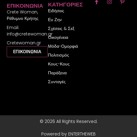
F
I
P
ΚΑΤΗΓΟΡΊΕΣ
ΕΠΙΚΟΙΝΩΝΊΑ
a
n
i
Ειδήσεις
c
s
n
Crete Woman,
e
t
t
Ρέθυμνο Κρήτης
Ευ Ζην
b
a
e
Email:
o
g
r
Σχέσεις & Σεξ
o
r
e
info@cretewoman.gr
Οικογένεια
k
a
s
Cretewoman.gr
-
m
t
Μόδα-Ομορφιά
f
-
ΕΠΙΚΟΙΝΩΝΙΑ
Πολιτισμός
p
Κους-Κους
Παράξενα
Συνταγές
© 2026 All Rights Reserved.
Powered by ENTERTHEWEB