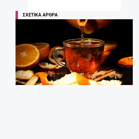
Τα 7 κορυφαία ροφήματα – λιποδιαλύτες!
27 Απριλίου, 2025