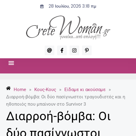
Μετάβαση
28 Ιουλίου, 2026 3:18 πμ
στο
περιεχόμενο
A
F
I
P
t
a
n
i
c
s
n
e
t
t
b
a
e
o
g
r
ΣΧΈΣΕΙΣ & ΣΕΞ
ΜΌΔΑ-ΟΜΟΡΦΙΆ
o
r
e
k
a
s
-
m
t
Home
»
Κους-Κους
»
Είδαμε κι ακούσαμε
»
f
-
p
Διαρροή-βόμβα: Οι δύο πασίγνωστοι τραγουδιστές και η
ηθοποιός που μπαίνουν στο Survivor 3
Διαρροή-βόμβα: Οι
δύο πασίγνωστοι