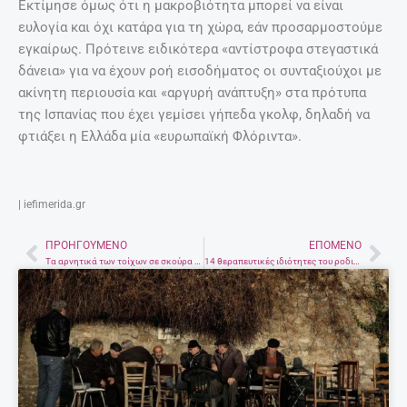
Εκτίμησε όμως ότι η μακροβιότητα μπορεί να είναι
ευλογία και όχι κατάρα για τη χώρα, εάν προσαρμοστούμε
εγκαίρως. Πρότεινε ειδικότερα «αντίστροφα στεγαστικά
δάνεια» για να έχουν ροή εισοδήματος οι συνταξιούχοι με
ακίνητη περιουσία και «αργυρή ανάπτυξη» στα πρότυπα
της Ισπανίας που έχει γεμίσει γήπεδα γκολφ, δηλαδή να
φτιάξει η Ελλάδα μία «ευρωπαϊκή Φλόριντα».
| iefimerida.gr
ΠΡΟΗΓΟΎΜΕΝΟ
ΕΠΌΜΕΝΟ
Prev
Nex
Τα αρνητικά των τοίχων σε σκούρα χρώματα -Τι πρέπει να προσέξεις
14 θεραπευτικές ιδιότητες του ροδιού