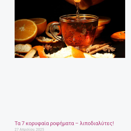
Τα 7 κορυφαία ροφήματα – λιποδιαλύτες!
27 Απριλίου, 2025