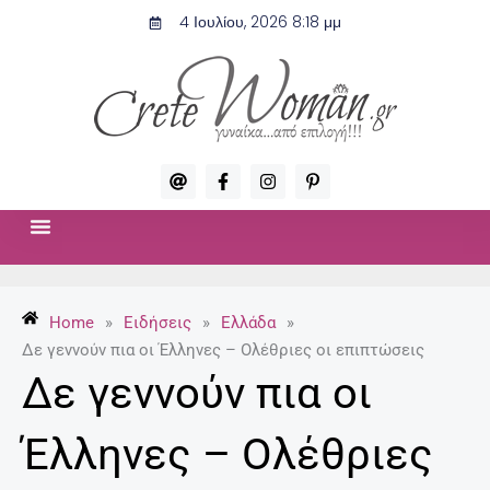
Μετάβαση
4 Ιουλίου, 2026 8:18 μμ
στο
περιεχόμενο
A
F
I
P
t
a
n
i
c
s
n
e
t
t
b
a
e
o
g
r
ΣΧΈΣΕΙΣ & ΣΕΞ
ΜΌΔΑ-ΟΜΟΡΦΙΆ
o
r
e
k
a
s
-
m
t
Home
»
Ειδήσεις
»
Ελλάδα
»
f
-
p
Δε γεννούν πια οι Έλληνες – Ολέθριες οι επιπτώσεις
Δε γεννούν πια οι
Έλληνες – Ολέθριες