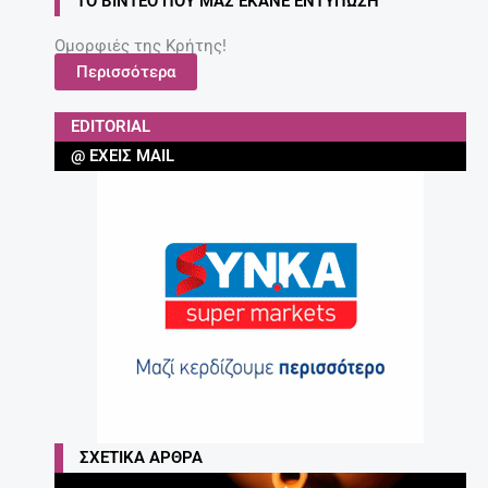
ΤΟ ΒΊΝΤΕΟ ΠΟΥ ΜΑΣ ΈΚΑΝΕ ΕΝΤΎΠΩΣΗ
Ομορφιές της Κρήτης!
Περισσότερα
EDITORIAL
@ ΈΧΕΙΣ MAIL
ΣΧΕΤΙΚΆ ΆΡΘΡΑ