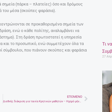
κά σημεία (πάρκα – πλατείες) όσο και δρόμους
κά του μέσα (σκούπες φαράσια).
υγκεντρώνονται σε προκαθορισμένα σημεία των
ράση, ενώ ο κάθε πολίτης, αναλαμβάνει να
τάστημα). Στη δράση πρωτοστατεί η υπηρεσία
α και το προσωπικό, ενώ συμμετέχουν όλα τα
Τι ν
οί σύμβουλοι, που πιάνουν σκούπες και φαράσια
Συμβ
27 Απρ
ΕΠΌΜΕΝΟ
Next
Διεθνής διάκριση για ταινία Κρητικών μαθητών – Ηχηρό μήνυμα ανθρωπιάς από την Εσμιγιά