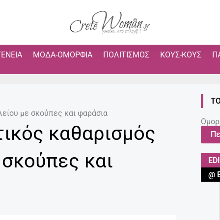
ΓΈΝΕΙΑ
ΜΌΔΑ-ΟΜΟΡΦΙΆ
ΠΟΛΙΤΙΣΜΌΣ
ΚΟΥΣ-ΚΟΥΣ
Π
ΤΟ
είου με σκούπες και φαράσια
Ομορ
τικός καθαρισμός
Πε
 σκούπες και
ED
@ 