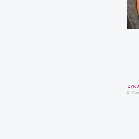
Έγκυ
27 Απρ