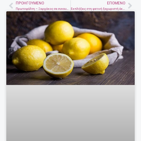
ΠΡΟΗΓΟΎΜΕΝΟ
ΕΠΌΜΕΝΟ
Prev
Nex
Πρωτοψάλτη – Ξαρχάκος σε συναυλία στο Παγκρήτιο για τα 40 χρόνια του Πανεπιστημίου Κρήτης
Εκπλήξεις στη φετινή ξεχωριστή έκθεση των Γυναικών Επιχειρηματιών Κρήτης