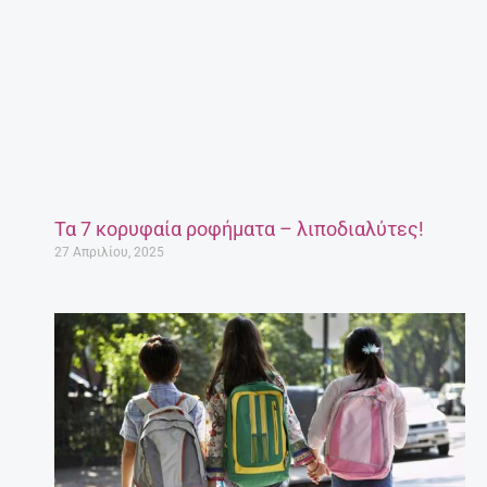
Τα 7 κορυφαία ροφήματα – λιποδιαλύτες!
27 Απριλίου, 2025