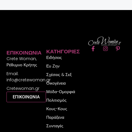
F
I
P
ΚΑΤΗΓΟΡΊΕΣ
ΕΠΙΚΟΙΝΩΝΊΑ
a
n
i
Ειδήσεις
c
s
n
Crete Woman,
e
t
t
Ρέθυμνο Κρήτης
Ευ Ζην
b
a
e
Email:
o
g
r
Σχέσεις & Σεξ
o
r
e
info@cretewoman.gr
Οικογένεια
k
a
s
Cretewoman.gr
-
m
t
Μόδα-Ομορφιά
f
-
ΕΠΙΚΟΙΝΩΝΙΑ
Πολιτισμός
p
Κους-Κους
Παράξενα
Συνταγές