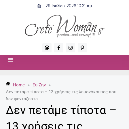
Μετάβαση
29 Ιουλίου, 2026 10:31 πμ
στο
περιεχόμενο
A
F
I
P
t
a
n
i
c
s
n
e
t
t
b
a
e
o
g
r
ΣΧΈΣΕΙΣ & ΣΕΞ
ΜΌΔΑ-ΟΜΟΡΦΙΆ
o
r
e
k
a
s
-
m
t
Home
»
Ευ Ζην
»
f
-
p
Δεν πετάμε τίποτα – 13 χρήσεις τις λεμονόκουπας που
δεν φαντάζεστε
Δεν πετάμε τίποτα –
13 χρήσεις τις