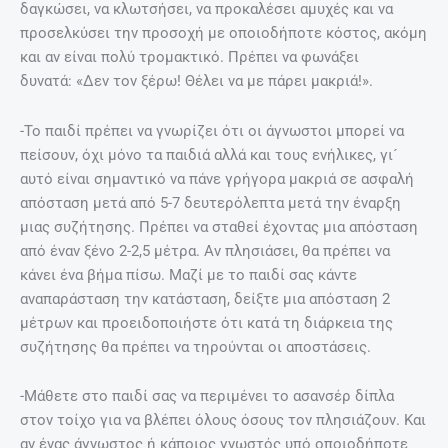
δαγκώσει, να κλωτσήσει, να προκαλέσει αμυχές και να
προσελκύσει την προσοχή με οποιοδήποτε κόστος, ακόμη
και αν είναι πολύ τρομακτικό. Πρέπει να φωνάξει
δυνατά: «Δεν τον ξέρω! Θέλει να με πάρει μακριά!».
-Το παιδί πρέπει να γνωρίζει ότι οι άγνωστοι μπορεί να
πείσουν, όχι μόνο τα παιδιά αλλά και τους ενήλικες, γι´
αυτό είναι σημαντικό να πάνε γρήγορα μακριά σε ασφαλή
απόσταση μετά από 5-7 δευτερόλεπτα μετά την έναρξη
μιας συζήτησης. Πρέπει να σταθεί έχοντας μια απόσταση
από έναν ξένο 2-2,5 μέτρα. Αν πλησιάσει, θα πρέπει να
κάνει ένα βήμα πίσω. Μαζί με το παιδί σας κάντε
αναπαράσταση την κατάσταση, δείξτε μια απόσταση 2
μέτρων και προειδοποιήστε ότι κατά τη διάρκεια της
συζήτησης θα πρέπει να τηρούνται οι αποστάσεις.
-Μάθετε στο παιδί σας να περιμένει το ασανσέρ δίπλα
στον τοίχο για να βλέπει όλους όσους τον πλησιάζουν. Και
αν ένας άγνωστος ή κάποιος γνωστός υπό οποιοδήποτε