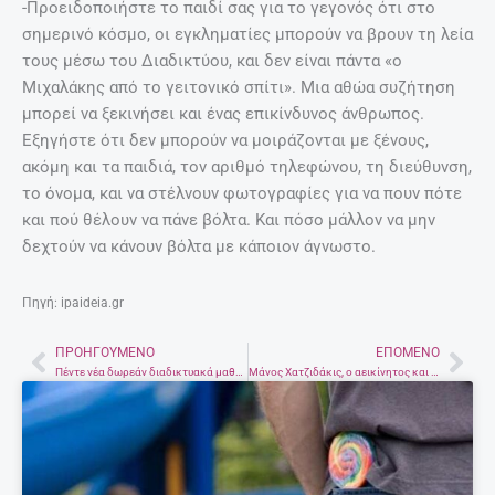
-Προειδοποιήστε το παιδί σας για το γεγονός ότι στο
σημερινό κόσμο, οι εγκληματίες μπορούν να βρουν τη λεία
τους μέσω του Διαδικτύου, και δεν είναι πάντα «ο
Μιχαλάκης από το γειτονικό σπίτι». Μια αθώα συζήτηση
μπορεί να ξεκινήσει και ένας επικίνδυνος άνθρωπος.
Εξηγήστε ότι δεν μπορούν να μοιράζονται με ξένους,
ακόμη και τα παιδιά, τον αριθμό τηλεφώνου, τη διεύθυνση,
το όνομα, και να στέλνουν φωτογραφίες για να πουν πότε
και πού θέλουν να πάνε βόλτα. Και πόσο μάλλον να μην
δεχτούν να κάνουν βόλτα με κάποιον άγνωστο.
Πηγή: ipaideia.gr
ΠΡΟΗΓΟΎΜΕΝΟ
ΕΠΌΜΕΝΟ
Prev
Nex
Πέντε νέα δωρεάν διαδικτυακά μαθήματα από το Μathesis – Δείτε τι μπορείτε να μάθετε και πως
Μάνος Χατζιδάκις, ο αεικίνητος και ιδιοφυής – Ανέβηκε στην κορυφή του κόσμου με