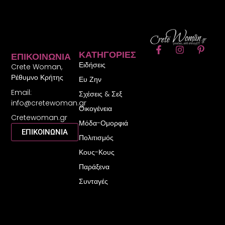
F
I
P
ΚΑΤΗΓΟΡΊΕΣ
ΕΠΙΚΟΙΝΩΝΊΑ
a
n
i
Ειδήσεις
c
s
n
Crete Woman,
e
t
t
Ρέθυμνο Κρήτης
Ευ Ζην
b
a
e
Email:
o
g
r
Σχέσεις & Σεξ
o
r
e
info@cretewoman.gr
Οικογένεια
k
a
s
Cretewoman.gr
-
m
t
Μόδα-Ομορφιά
f
-
ΕΠΙΚΟΙΝΩΝΙΑ
Πολιτισμός
p
Κους-Κους
Παράξενα
Συνταγές