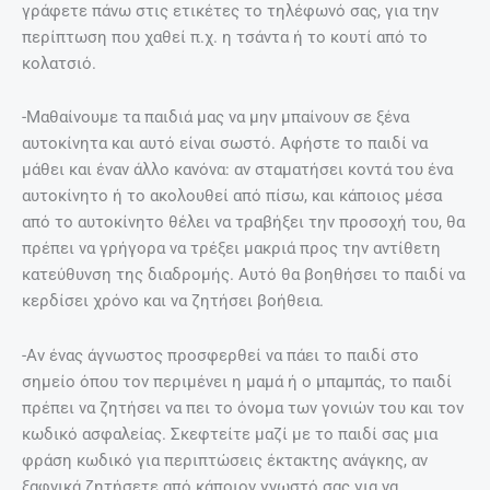
γράφετε πάνω στις ετικέτες το τηλέφωνό σας, για την
περίπτωση που χαθεί π.χ. η τσάντα ή το κουτί από το
κολατσιό.
-Μαθαίνουμε τα παιδιά μας να μην μπαίνουν σε ξένα
αυτοκίνητα και αυτό είναι σωστό. Αφήστε το παιδί να
μάθει και έναν άλλο κανόνα: αν σταματήσει κοντά του ένα
αυτοκίνητο ή το ακολουθεί από πίσω, και κάποιος μέσα
από το αυτοκίνητο θέλει να τραβήξει την προσοχή του, θα
πρέπει να γρήγορα να τρέξει μακριά προς την αντίθετη
κατεύθυνση της διαδρομής. Αυτό θα βοηθήσει το παιδί να
κερδίσει χρόνο και να ζητήσει βοήθεια.
-Αν ένας άγνωστος προσφερθεί να πάει το παιδί στο
σημείο όπου τον περιμένει η μαμά ή ο μπαμπάς, το παιδί
πρέπει να ζητήσει να πει το όνομα των γονιών του και τον
κωδικό ασφαλείας. Σκεφτείτε μαζί με το παιδί σας μια
φράση κωδικό για περιπτώσεις έκτακτης ανάγκης, αν
ξαφνικά ζητήσετε από κάποιον γνωστό σας για να