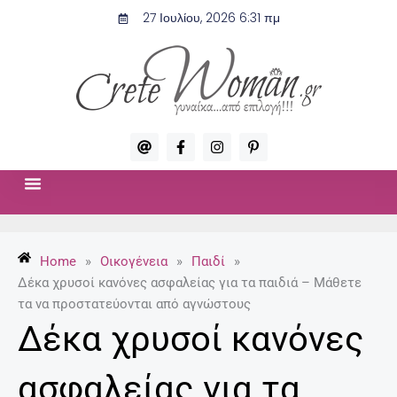
Μετάβαση
27 Ιουλίου, 2026 6:31 πμ
στο
περιεχόμενο
A
F
I
P
t
a
n
i
c
s
n
e
t
t
b
a
e
o
g
r
ΣΧΈΣΕΙΣ & ΣΕΞ
ΜΌΔΑ-ΟΜΟΡΦΙΆ
o
r
e
k
a
s
-
m
t
Home
»
Οικογένεια
»
Παιδί
»
f
-
p
Δέκα χρυσοί κανόνες ασφαλείας για τα παιδιά – Μάθετε
τα να προστατεύονται από αγνώστους
Δέκα χρυσοί κανόνες
ασφαλείας για τα