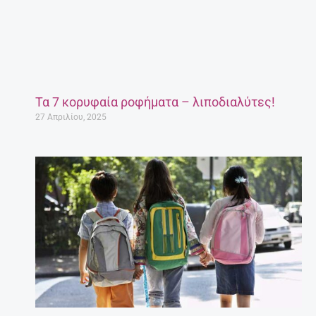
Τα 7 κορυφαία ροφήματα – λιποδιαλύτες!
27 Απριλίου, 2025