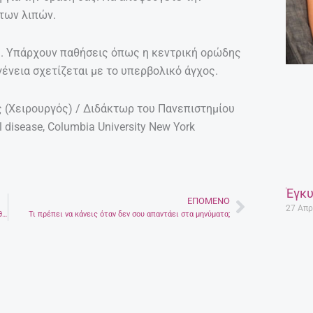
των λιπών.
ς. Υπάρχουν παθήσεις όπως η κεντρική ορώδης
νεια σχετίζεται με το υπερβολικό άγχος.
 (Χειρουργός) / Διδάκτωρ του Πανεπιστημίου
l disease, Columbia University New York
Έγκυ
ΕΠΌΜΕΝΟ
Next
27 Απρ
Η καλλιτέχνης που βάζει γκλίτερ στις ραγάδες της και αποθεώνεται
Τι πρέπει να κάνεις όταν δεν σου απαντάει στα μηνύματα;