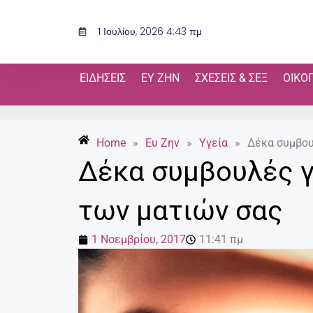
Μετάβαση
στο
1 Ιουλίου, 2026 4:43 πμ
περιεχόμενο
ΕΙΔΉΣΕΙΣ
ΕΥ ΖΗΝ
ΣΧΈΣΕΙΣ & ΣΕΞ
ΟΙΚΟ
Home
»
Ευ Ζην
»
Υγεία
»
Δέκα συμβου
Δέκα συμβουλές γ
των ματιών σας
1 Νοεμβρίου, 2017
11:41 πμ