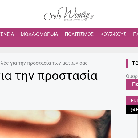
ΓΈΝΕΙΑ
ΜΌΔΑ-ΟΜΟΡΦΙΆ
ΠΟΛΙΤΙΣΜΌΣ
ΚΟΥΣ-ΚΟΥΣ
Π
λές για την προστασία των ματιών σας
ΤΟ
ια την προστασία
Ομορ
Πε
ED
@ 