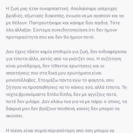
Η ζωή μας ήταν συναρπαστική. Απολαύσαμε υπέροχες
βραδιές, εξωτικές διακοπές, ένιωσα να με αγαπούν και να
με θέλουν. Παντρευτήκαμε και κάναμε δύο παιδιά. Τότε
όλα άλλαξαν. Σύντομα συνειδητοποίησα ότι δεν ήμουν
προτεραιότητά σου και δεν θα ήμουν ποτέ.
Δεν έχεις πλέον καμία επιθυμία για ζωή, δεν ενδιαφέρεσαι
για τίποτα άλλο, εκτός από τα γκάτζετ σου. Η συζήτηση
είναι μονόδρομη, δεν τίθενται ερωτήσεις και οι
απαντήσεις σου στα δικά μου ερωτήματα είναι
μονοσύλλαβες. Ετοιμάζω πάντα εγώ το φαγητό, σου
ζήτησα να προσπαθήσεις να το κάνεις εσύ, αλλά τίποτα. Τη
νύχτα βρισκόμαστε δίπλα δίπλα, δεν με αγγίζεις ποτέ,
ποτέ δεν μιλάμε. Δεν κλαίω πια για να με πάρει ο ύπνος, τα
δάκρυά μου δεν βγάζουν πουθενά, κανείς δεν μπορεί να
ακούσει.
Η πίεση είναι συχνά περισσότερη από όση μπορώ να