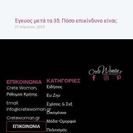
Έγκυος μετά τα 35: Πόσο επικίνδυνο είναι;
27 Απριλίου, 2025
F
I
P
ΚΑΤΗΓΟΡΊΕΣ
ΕΠΙΚΟΙΝΩΝΊΑ
a
n
i
Ειδήσεις
c
s
n
Crete Woman,
e
t
t
Ρέθυμνο Κρήτης
Ευ Ζην
b
a
e
Email:
o
g
r
Σχέσεις & Σεξ
o
r
e
info@cretewoman.gr
Οικογένεια
k
a
s
Cretewoman.gr
-
m
t
Μόδα-Ομορφιά
f
-
ΕΠΙΚΟΙΝΩΝΙΑ
Πολιτισμός
p