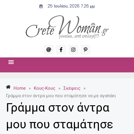
Μετάβαση
25 Ιουλίου, 2026 7:26 μμ
στο
περιεχόμενο
A
F
I
P
t
a
n
i
c
s
n
e
t
t
b
a
e
o
g
r
ΣΧΈΣΕΙΣ & ΣΕΞ
ΜΌΔΑ-ΟΜΟΡΦΙΆ
o
r
e
k
a
s
-
m
t
Home
»
Κους-Κους
»
Σκέψεις
»
f
-
p
Γράμμα στον άντρα μου που σταμάτησε να με αγαπάει
Γράμμα στον άντρα
μου που σταμάτησε