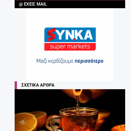
@ ΈΧΕΙΣ MAIL
ΣΧΕΤΙΚΆ ΆΡΘΡΑ