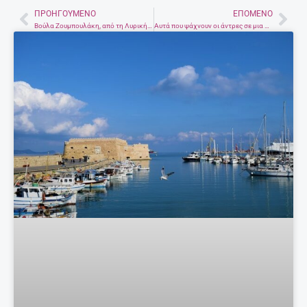
ΠΡΟΗΓΟΎΜΕΝΟ
ΕΠΌΜΕΝΟ
Prev
Nex
Βούλα Ζουμπουλάκη, από τη Λυρική στο θέατρο και στη “Στέλλα” με το “Εφτά τραγούδια θα σου πω”
Aυτά που ψάχνουν οι άντρες σε μια σχέση