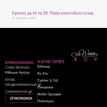
Έγκυος μετά τα 35: Πόσο επικίνδυνο είναι;
27 Απριλίου, 2025
F
I
P
ΚΑΤΗΓΟΡΊΕΣ
ΕΠΙΚΟΙΝΩΝΊΑ
a
n
i
Ειδήσεις
c
s
n
Crete Woman,
e
t
t
Ρέθυμνο Κρήτης
Ευ Ζην
b
a
e
Email:
o
g
r
Σχέσεις & Σεξ
o
r
e
info@cretewoman.gr
Οικογένεια
k
a
s
Cretewoman.gr
-
m
t
Μόδα-Ομορφιά
f
-
ΕΠΙΚΟΙΝΩΝΙΑ
Πολιτισμός
p