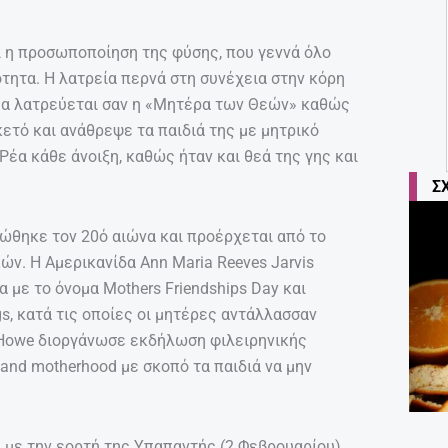
αι η προσωποποίηση της φύσης, που γεννά όλο
ότητα. Η λατρεία περνά στη συνέχεια στην κόρη
Ρέα λατρεύεται σαν η «Μητέρα των Θεών» καθώς
κετό και ανάθρεψε τα παιδιά της με μητρικό
Ρέα κάθε άνοιξη, καθώς ήταν και θεά της γης και
Σ
ώθηκε τον 20ό αιώνα και προέρχεται από το
κών. Η Αμερικανίδα Ann Maria Reeves Jarvis
 με το όνομα Mothers Friendships Day και
s, κατά τις οποίες οι μητέρες αντάλλασσαν
d Howe διοργάνωσε εκδήλωση φιλειρηνικής
nd motherhood με σκοπό τα παιδιά να μην
 με την εορτή της Υπαπαντής (2 Φεβρουαρίου).