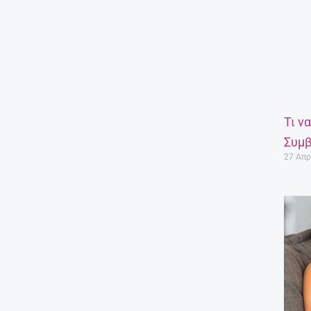
Τι ν
Συμβ
27 Απρ