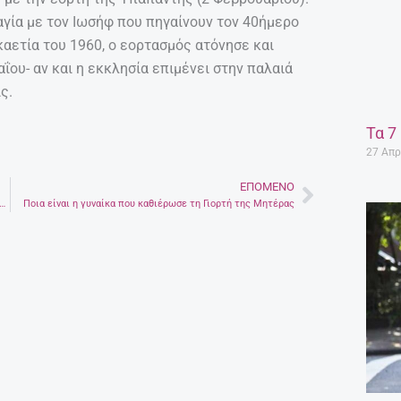
αγία με τον Ιωσήφ που πηγαίνουν τον 40ήμερο
καετία του 1960, ο εορτασμός ατόνησε και
ΐου- αν και η εκκλησία επιμένει στην παλαιά
ς.
Τα 7
27 Απρ
ΕΠΌΜΕΝΟ
Next
κατάνυξη – Το Ηράκλειο τιμά τον Άγιο Τίτο, τον πρώτο Επίσκοπο Κρήτης Φωτογραφίες
Ποια είναι η γυναίκα που καθιέρωσε τη Γιορτή της Μητέρας