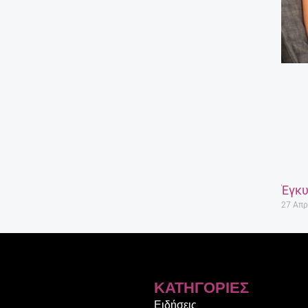
Έγκυ
27 Απρ
ΚΑΤΗΓΟΡΊΕΣ
Ειδήσεις