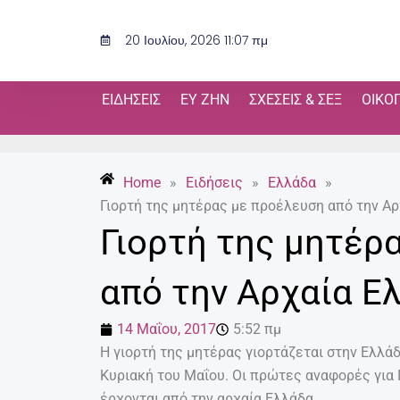
Μετάβαση
στο
20 Ιουλίου, 2026 11:07 πμ
περιεχόμενο
ΕΙΔΉΣΕΙΣ
ΕΥ ΖΗΝ
ΣΧΈΣΕΙΣ & ΣΕΞ
ΟΙΚΟ
Home
»
Ειδήσεις
»
Ελλάδα
»
Γιορτή της μητέρας με προέλευση από την Α
Γιορτή της μητέρ
από την Αρχαία Ε
14 Μαΐου, 2017
5:52 πμ
Η γιορτή της μητέρας γιορτάζεται στην Ελλά
Κυριακή του Μαΐου. Οι πρώτες αναφορές για 
έρχονται από την αρχαία Ελλάδα.