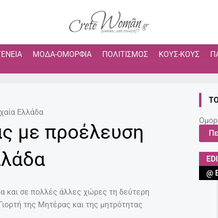
ΓΈΝΕΙΑ
ΜΌΔΑ-ΟΜΟΡΦΙΆ
ΠΟΛΙΤΙΣΜΌΣ
ΚΟΥΣ-ΚΟΥΣ
Π
ΤΟ
ρχαία Ελλάδα
Ομορ
ας με προέλευση
Πε
λλάδα
ED
@ 
δα και σε πολλές άλλες χώρες τη δεύτερη
Γιορτή της Μητέρας και της μητρότητας