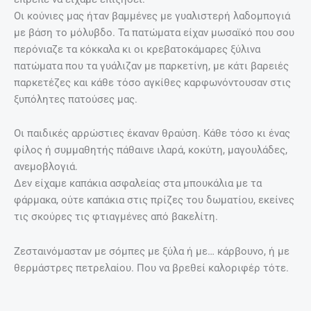
Οι κούνιες μας ήταν βαμμένες με γυαλιστερή λαδομπογιά
με βάση το μόλυβδο. Τα πατώματα είχαν μωσαϊκό που σου
περόνιαζε τα κόκκαλα κι οι κρεβατοκάμαρες ξύλινα
πατώματα που τα γυάλιζαν με παρκετίνη, με κάτι βαρειές
παρκετέζες και κάθε τόσο αγκίθες καρφωνόντουσαν στις
ξυπόλητες πατούσες μας.
Οι παιδικές αρρώστιες έκαναν θραύση. Κάθε τόσο κι ένας
φίλος ή συμμαθητής πάθαινε ιλαρά, κοκύτη, μαγουλάδες,
ανεμοβλογιά.
Δεν είχαμε καπάκια ασφαλείας στα μπουκάλια με τα
φάρμακα, ούτε καπάκια στις πρίζες του δωματίου, εκείνες
τις σκούρες τις φτιαγμένες από βακελίτη.
Ζεσταινόμασταν με σóμπες με ξύλα ή με… κάρβουνο, ή με
θερμάστρες πετρελαίου. Που να βρεθεί καλοριφέρ τότε.