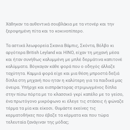
Χάθηκαν τα αυθεντικά σουβλάκια με τα ντονέρ και την
ξεροψημένη πίτα και το κοκινοπίπερο.
Τα αστικά λεωφορεία Σκανια Βάμπις, Σκόντα, Βόλβο κι
αργότερα Βritish Leyland και ΗΙΝΟ, είχαν τη μηχανή μέσα
και ήταν συνήθως καλυμμένη με μπλέ δερμάτινα καπιτονέ
καλύμματα. Βόγκαγαν κάθε φορά που ο οδηγός άλλαζε
ταχύτητα. Καμμιά φορά είχε και μια θέση μπροστά δεξιά
δίπλα στη μηχανή που ηταν η καλύτερη για τα παιδικά μας
όνειρα. Υπήρχε και εισπράκτορας στριμωγμένος δίπλα
στην πίσω πόρτα με το κλασσικό γκρί καπέλο με το γείσο,
ένα πρωτόγονο μικρόφωνο κι έλεγε τις στάσεις ή φώναζε
τέρμα τα μία και είκοσι. Θυμάστε εκείνες τις
κερματοθήκες που έβαζε τα κέρματα και που τώρα
τελευταία ξανάγιναν της μόδας;