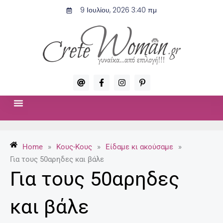
Μετάβαση
9 Ιουλίου, 2026 3:40 πμ
στο
περιεχόμενο
A
F
I
P
t
a
n
i
c
s
n
e
t
t
b
a
e
o
g
r
ΣΧΈΣΕΙΣ & ΣΕΞ
ΜΌΔΑ-ΟΜΟΡΦΙΆ
o
r
e
k
a
s
-
m
t
Home
»
Κους-Κους
»
Είδαμε κι ακούσαμε
»
f
-
p
Για τους 50αρηδες και βάλε
Για τους 50αρηδες
και βάλε