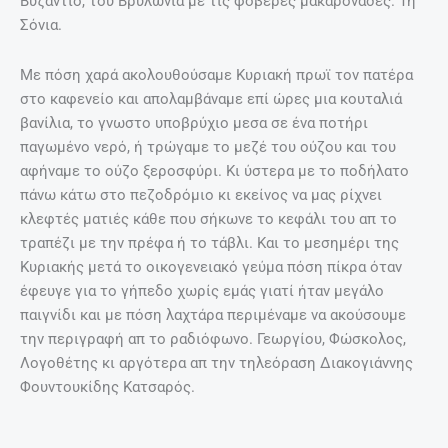
Βυζάντιο, του Βρυλώνια με τις φοβερές μακαρονάδες. Τη
Σόνια.
Με πόση χαρά ακολουθούσαμε Κυριακή πρωϊ τον πατέρα
στο καφενείο και απολαμβάναμε επί ώρες μια κουταλιά
βανίλια, το γνωστο υποβρύχιο μεσα σε ένα ποτήρι
παγωμένο νερό, ή τρώγαμε το μεζέ του ούζου και του
αφήναμε το ούζο ξεροσφύρι. Κι ύστερα με το ποδήλατο
πάνω κάτω στο πεζοδρόμιο κι εκείνος να μας ρίχνει
κλεφτές ματιές κάθε που σήκωνε το κεφάλι του απ το
τραπέζι με την πρέφα ή το τάβλι. Και το μεσημέρι της
Κυριακής μετά το οικογενειακό γεύμα πόση πίκρα όταν
έφευγε για το γήπεδο χωρίς εμάς γιατί ήταν μεγάλο
παιγνίδι και με πόση λαχτάρα περιμέναμε να ακούσουμε
την περιγραφή απ το ραδιόφωνο. Γεωργίου, Φώσκολος,
Λογοθέτης κι αργότερα απ την τηλεόραση Διακογιάννης
Φουντουκίδης Κατσαρός.