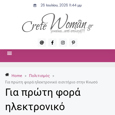
Μετάβαση
26 Ιουλίου, 2026 11:44 μμ
στο
περιεχόμενο
A
F
I
P
t
a
n
i
c
s
n
e
t
t
b
a
e
o
g
r
ΣΧΈΣΕΙΣ & ΣΕΞ
ΜΌΔΑ-ΟΜΟΡΦΙΆ
o
r
e
k
a
s
-
m
t
Home
»
Πολιτισμός
»
f
-
p
Για πρώτη φορά ηλεκτρονικό εισιτήριο στην Κνωσό
Για πρώτη φορά
ηλεκτρονικό