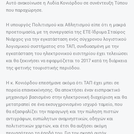
Αυτό ανακοίνωσε η Λυδία Κονιόρδου σε συνέντευξη Τύπου
που παραχώρησε.
Η υπουργός Πολιτισμού και Αθλητισμού είπε ότι η μακρά
προετοιμασία, με τη συνεργασία της ΕΤΕ-Ίδρυμα Σταύρος
Νιάρχος για την εγκατάσταση ενός σύγχρονου λογιστικού
λογισμικού συστήματος στο ΤΑΠ, συνδυασμένη με την
εγκατάσταση του ηλεκτρονικού εισιτηρίου έχει τελειώσει
και θα ξεκινήσει να εφαρμόζεται το 2017 κατά τη διάρκεια
της φετινής τουριστικής περιόδου.
Η κ. Κονιόρδου επεσήμανε ακόμα ότι ΤΑΠ έχει μπει σε
πορεία επανεκκίνησης. Θα αποκτήσει έναν εισπρακτικό
μηχανισμό βασισμένο στην ηλεκτρονική διαχείριση και θα
μετατραπεί σε ένα εκσυγχρονισμένο ισχυρό ταμείο, που
θα εξασφαλίζει την παραγωγή και την πώληση πιστών
αντιγράφων, ευπώλητων αναμνηστικών, οδηγών και
πολιτιστικών χαρτών, και έτσι θα αυξήσει ακόμη
περισσότερο τα έσοδά του. Για τον σκοπό αυτόν