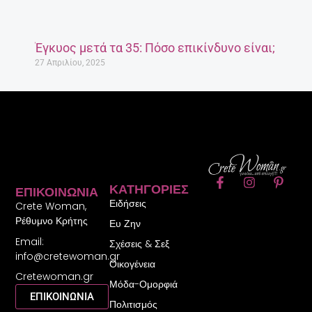
Έγκυος μετά τα 35: Πόσο επικίνδυνο είναι;
27 Απριλίου, 2025
F
I
P
ΚΑΤΗΓΟΡΊΕΣ
ΕΠΙΚΟΙΝΩΝΊΑ
a
n
i
Ειδήσεις
c
s
n
Crete Woman,
e
t
t
Ρέθυμνο Κρήτης
Ευ Ζην
b
a
e
Email:
o
g
r
Σχέσεις & Σεξ
o
r
e
info@cretewoman.gr
Οικογένεια
k
a
s
Cretewoman.gr
-
m
t
Μόδα-Ομορφιά
f
-
ΕΠΙΚΟΙΝΩΝΙΑ
Πολιτισμός
p