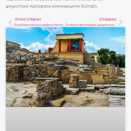
ψηφίστηκε πρόσφατα συγκεκριμένη διάταξη.
ΠΡΟΗΓΟΎΜΕΝΟ
ΕΠΌΜΕΝΟ
Prev
Nex
Εννιά λόγοι που μου αρέσει η Άνοιξη στην Κρήτη
Το πρώτο θανατηφόρο τροχαίο στην Ελλάδα έγινε όταν υπήρχαν μόλις επτά αυτοκίνητα