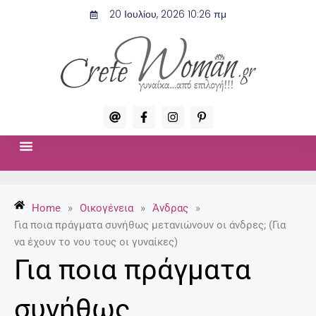
Μετάβαση
20 Ιουλίου, 2026 10:26 πμ
στο
περιεχόμενο
A
F
I
P
t
a
n
i
c
s
n
e
t
t
b
a
e
o
g
r
ΣΧΈΣΕΙΣ & ΣΕΞ
ΜΌΔΑ-ΟΜΟΡΦΙΆ
o
r
e
k
a
s
-
m
t
Home
»
Οικογένεια
»
Άνδρας
»
f
-
p
Για ποια πράγματα συνήθως μετανιώνουν οι άνδρες; (Για
να έχουν το νου τους οι γυναίκες)
Για ποια πράγματα
συνήθως