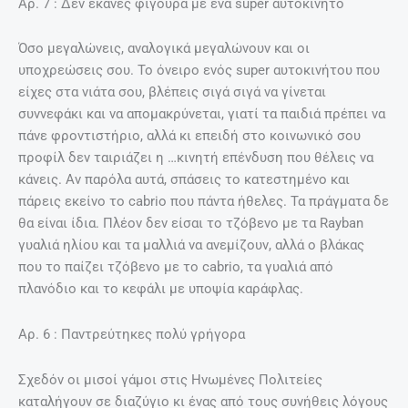
Aρ. 7 : Δεν έκανες φιγούρα με ένα super αυτοκίνητο
Όσο μεγαλώνεις, αναλογικά μεγαλώνουν και οι
υποχρεώσεις σου. Το όνειρο ενός super αυτοκινήτου που
είχες στα νιάτα σου, βλέπεις σιγά σιγά να γίνεται
συννεφάκι και να απομακρύνεται, γιατί τα παιδιά πρέπει να
πάνε φροντιστήριο, αλλά κι επειδή στο κοινωνικό σου
προφίλ δεν ταιριάζει η …κινητή επένδυση που θέλεις να
κάνεις. Αν παρόλα αυτά, σπάσεις το κατεστημένο και
πάρεις εκείνο το cabrio που πάντα ήθελες. Τα πράγματα δε
θα είναι ίδια. Πλέον δεν είσαι το τζόβενο με τα Rayban
γυαλιά ηλίου και τα μαλλιά να ανεμίζουν, αλλά ο βλάκας
που το παίζει τζόβενο με το cabrio, τα γυαλιά από
πλανόδιο και το κεφάλι με υποψία καράφλας.
Aρ. 6 : Παντρεύτηκες πολύ γρήγορα
Σχεδόν οι μισοί γάμοι στις Ηνωμένες Πολιτείες
καταλήγουν σε διαζύγιο κι ένας από τους συνήθεις λόγους