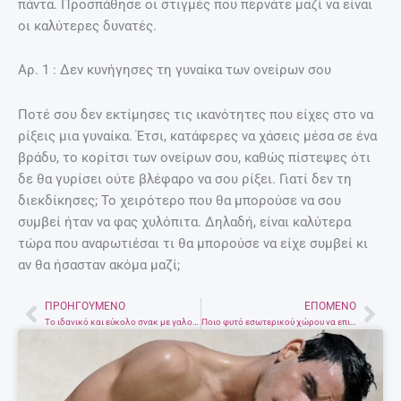
πάντα. Προσπάθησε οι στιγμές που περνάτε μαζί να είναι
οι καλύτερες δυνατές.
Aρ. 1 : Δεν κυνήγησες τη γυναίκα των ονείρων σου
Ποτέ σου δεν εκτίμησες τις ικανότητες που είχες στο να
ρίξεις μια γυναίκα. Έτσι, κατάφερες να χάσεις μέσα σε ένα
βράδυ, το κορίτσι των ονείρων σου, καθώς πίστεψες ότι
δε θα γυρίσει ούτε βλέφαρο να σου ρίξει. Γιατί δεν τη
διεκδίκησες; Το χειρότερο που θα μπορούσε να σου
συμβεί ήταν να φας χυλόπιτα. Δηλαδή, είναι καλύτερα
τώρα που αναρωτιέσαι τι θα μπορούσε να είχε συμβεί κι
αν θα ήσασταν ακόμα μαζί;
ΠΡΟΗΓΟΎΜΕΝΟ
ΕΠΌΜΕΝΟ
Prev
Nex
Το ιδανικό και εύκολο σνακ με γαλοπούλα
Ποιο φυτό εσωτερικού χώρου να επιλέξεις ανάλογα με το δωμάτιο;