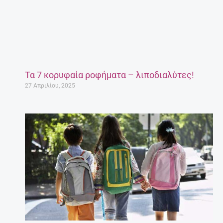
Τα 7 κορυφαία ροφήματα – λιποδιαλύτες!
27 Απριλίου, 2025