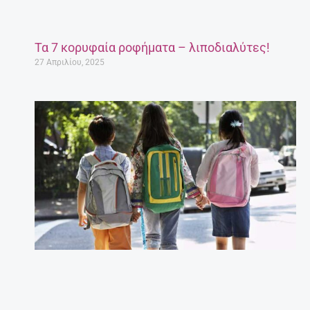
Τα 7 κορυφαία ροφήματα – λιποδιαλύτες!
27 Απριλίου, 2025