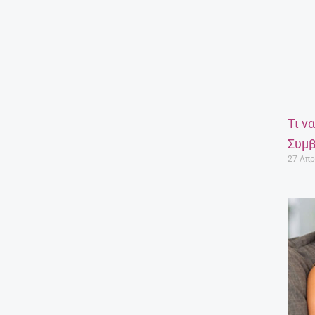
Τι ν
Συμβ
27 Απρ