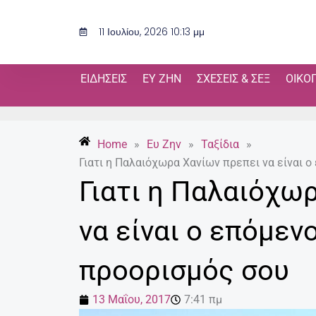
Μετάβαση
στο
11 Ιουλίου, 2026 10:13 μμ
περιεχόμενο
ΕΙΔΉΣΕΙΣ
ΕΥ ΖΗΝ
ΣΧΈΣΕΙΣ & ΣΕΞ
ΟΙΚΟ
Home
»
Ευ Ζην
»
Ταξίδια
»
Γιατι η Παλαιόχωρα Χανίων πρεπει να είναι 
Γιατι η Παλαιόχω
να είναι ο επόμεν
προορισμός σου
13 Μαΐου, 2017
7:41 πμ