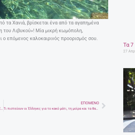
πό τα Χανιά, βρίσκεται ένα από τα αγαπημένα
η του Λιβυκού»! Μία μικρή κωμόπολη,
ει ο επόμενος καλοκαιρινός προορισμός σου.
Τα 7
27 Απρ
ΕΠΌΜΕΝΟ
Next
Κρητικοί και πόντιοι θα παραλάβουν το σκήνωμα της Αγίας Ελένης από τη Βενετία
Τι πιστεύουν οι Έλληνες για το κακό μάτι, τη μοίρα και τα θαύματα;