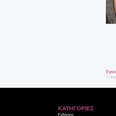
Έγκυ
27 Απρ
ΚΑΤΗΓΟΡΊΕΣ
Ειδήσεις