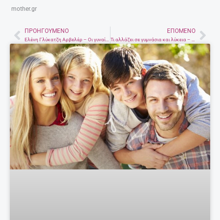
mother.gr
ΠΡΟΗΓΟΎΜΕΝΟ
ΕΠΌΜΕΝΟ
Prev
Nex
Eλένη Γλύκατζη Αρβελέρ – Οι γυναίκες έχουν τα πόδια στη γη αλλά δεν έχουν όλες τα μάτια στον ουρανό
Τι αλλάζει σε γυμνάσια και λύκεια – Το χρονοδιάγραμμα του υπουργείου Παιδείας