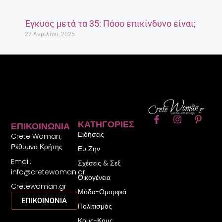
Έγκυος μετά τα 35: Πόσο επικίνδυνο είναι;
27 Απριλίου, 2025
F
I
P
ΚΑΤΗΓΟΡΊΕΣ
ΕΠΙΚΟΙΝΩΝΊΑ
a
n
i
Ειδήσεις
c
s
n
Crete Woman,
e
t
t
Ρέθυμνο Κρήτης
Ευ Ζην
b
a
e
Email:
o
g
r
Σχέσεις & Σεξ
o
r
e
info@cretewoman.gr
Οικογένεια
k
a
s
Cretewoman.gr
-
m
t
Μόδα-Ομορφιά
f
-
ΕΠΙΚΟΙΝΩΝΙΑ
Πολιτισμός
p
Κους-Κους