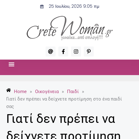
Μετάβαση
25 Ιουλίου, 2026 9:05 πμ
στο
περιεχόμενο
A
F
I
P
t
a
n
i
c
s
n
e
t
t
b
a
e
o
g
r
ΣΧΈΣΕΙΣ & ΣΕΞ
ΜΌΔΑ-ΟΜΟΡΦΙΆ
o
r
e
k
a
s
-
m
t
Home
»
Οικογένεια
»
Παιδί
»
f
-
p
Γιατί δεν πρέπει να δείχνετε προτίμηση στο ένα παιδί
σας
Γιατί δεν πρέπει να
δείχνετε προτίμηση