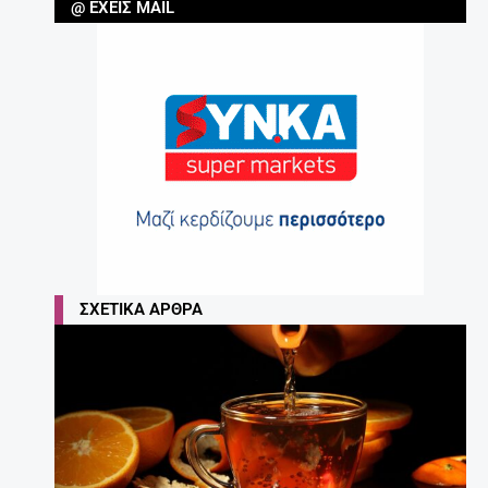
@ ΈΧΕΙΣ MAIL
ΣΧΕΤΙΚΆ ΆΡΘΡΑ