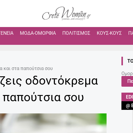
ΓΈΝΕΙΑ
ΜΌΔΑ-ΟΜΟΡΦΙΆ
ΠΟΛΙΤΙΣΜΌΣ
ΚΟΥΣ-ΚΟΥΣ
Π
ΤΟ
α και στα παπούτσια σου
Ομορ
άζεις οδοντόκρεμα
Πε
α παπούτσια σου
ED
@ 