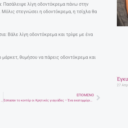
α: Πασάλειψε λίγη οδοντόκρεμα πάνω στην
. Μόλις στεγνώσει η οδοντόκρεμα, η τσίχλα θα
ια: Βάλε λίγη οδοντόκρεμα και τρίψε με ένα
ρ μάρκετ, θυμήσου να πάρεις οδοντόκρεμα και
Έγκυ
27 Απρ
ΕΠΌΜΕΝΟ
Next
Μένιες, η “κρυμμένη” παραλία με λευκό βότσαλο, βαθιά νερά, ομορφιά και ηρεμία (φωτογραφίες)
Έσπασαν το κοντέρ οι Κρητικές γιαγιάδες – Ένα εκατομμύριο προβολές για το “Just Μπύρες”!