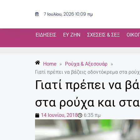
Μετάβαση
στο
7 Ιουλίου, 2026 10:09 πμ
περιεχόμενο
ΕΙΔΉΣΕΙΣ
ΕΥ ΖΗΝ
ΣΧΈΣΕΙΣ & ΣΕΞ
ΟΙΚΟ
Home
»
Ρούχα & Αξεσουάρ
»
Γιατί πρέπει να βάζεις οδοντόκρεμα στα ρούχ
Γιατί πρέπει να β
στα ρούχα και στ
14 Ιουνίου, 2018
6:35 πμ