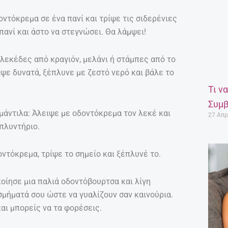
οντόκρεμα σε ένα πανί και τρίψε τις σιδερένιες
πανί και άστο να στεγνώσει. Θα λάμψει!
λεκέδες από κραγιόν, μελάνι ή στάμπες από το
ψε δυνατά, ξέπλυνε με ζεστό νερό και βάλε το
Τι ν
Συμβ
άντιλα: Άλειψε με οδοντόκρεμα τον λεκέ και
27 Απρ
 πλυντήριο.
οντόκρεμα, τρίψε το σημείο και ξέπλυνέ το.
οίησε μια παλιά οδοντόβουρτσα και λίγη
σμήματά σου ώστε να γυαλίζουν σαν καινούρια.
αι μπορείς να τα φορέσεις.