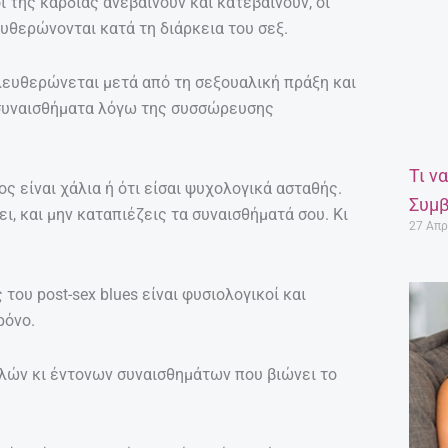
ι της καρδιάς ανεβαίνουν και κατεβαίνουν, οι
υθερώνονται κατά τη διάρκεια του σεξ.
λευθερώνεται μετά από τη σεξουαλική πράξη και
 συναισθήματα λόγω της συσσώρευσης
Τι ν
ς είναι χάλια ή ότι είσαι ψυχολογικά ασταθής.
Συμβ
, και μην καταπιέζεις τα συναισθήματά σου. Κι
27 Απρ
του post-sex blues είναι φυσιολογικοί και
ρόνο.
λλών κι έντονων συναισθημάτων που βιώνει το