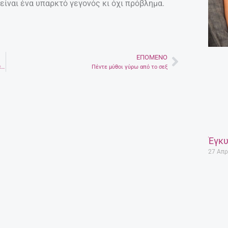
είναι ένα υπαρκτό γεγονός κι όχι πρόβλημα.
ΕΠΌΜΕΝΟ
Next
Λιλή Ζωγράφου – Με συμπαθάτε, αλλά το θάνατο τον έχω χεσμένο
Πέντε μύθοι γύρω από το σεξ
Έγκυ
27 Απρ