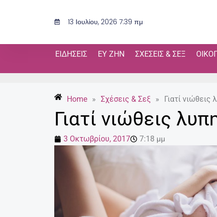
Μετάβαση
στο
13 Ιουλίου, 2026 7:39 πμ
περιεχόμενο
ΕΙΔΉΣΕΙΣ
ΕΥ ΖΗΝ
ΣΧΈΣΕΙΣ & ΣΕΞ
ΟΙΚΟ
Home
»
Σχέσεις & Σεξ
»
Γιατί νιώθεις 
Γιατί νιώθεις λυπ
3 Οκτωβρίου, 2017
7:18 μμ