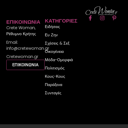
F
I
P
ΚΑΤΗΓΟΡΊΕΣ
ΕΠΙΚΟΙΝΩΝΊΑ
a
n
i
Ειδήσεις
c
s
n
Crete Woman,
e
t
t
Ρέθυμνο Κρήτης
Ευ Ζην
b
a
e
Email:
o
g
r
Σχέσεις & Σεξ
o
r
e
info@cretewoman.gr
Οικογένεια
k
a
s
Cretewoman.gr
-
m
t
Μόδα-Ομορφιά
f
-
ΕΠΙΚΟΙΝΩΝΙΑ
Πολιτισμός
p
Κους-Κους
Παράξενα
Συνταγές