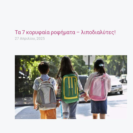
Τα 7 κορυφαία ροφήματα – λιποδιαλύτες!
27 Απριλίου, 2025