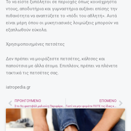
Το να είστε ξυπόλητοι σε περιοχές όπως κοινόχρηστα
ντους, αποδυτήρια και γυμναστήρια αυξάνει επίσης την
πιθανότητα να αναπτύξετε το «πόδι του αθλητή». Αυτά
είναι μέρη όπου οι μυκητιασικές λοιμώξεις μπορούν να
εξαπλωθούν εύκολα.
Χρησιμοποιημένες πετσέτες
Δεν πρέπει να μοιράζεστε πετσέτες, κάλτσες και
παπούτσια με άλλα άτομα. Επιπλέον, πρέπει να πλένετε
τακτικά τις πετσέτες σας.
iatropedia.gr
ΠΡΟΗΓΟΎΜΕΝΟ
ΕΠΌΜΕΝΟ
Prev
Nex
Στο 9ο φεστιβάλ μελιού η Περιφέρεια Κρήτης
Γιατί να μην φοράτε ΠΟΤΕ τις ίδιες κάλτσες για δεύτερη μέρα