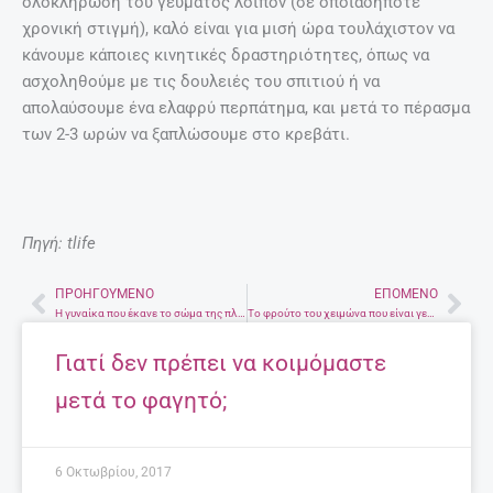
ολοκλήρωση του γεύματος λοιπόν (σε οποιαδήποτε
χρονική στιγμή), καλό είναι για μισή ώρα τουλάχιστον να
κάνουμε κάποιες κινητικές δραστηριότητες, όπως να
ασχοληθούμε με τις δουλειές του σπιτιού ή να
απολαύσουμε ένα ελαφρύ περπάτημα, και μετά το πέρασμα
των 2-3 ωρών να ξαπλώσουμε στο κρεβάτι.
Πηγή: tlife
ΠΡΟΗΓΟΎΜΕΝΟ
ΕΠΌΜΕΝΟ
Prev
Nex
Η γυναίκα που έκανε το σώμα της πλεξούδα ή αλλιώς τι μπορεί κάποιος να κάνει με το μακιγιάζ
Το φρούτο του χειμώνα που είναι γεμάτο βιταμίνες αλλά όχι θερμίδες
Γιατί δεν πρέπει να κοιμόμαστε
μετά το φαγητό;
6 Οκτωβρίου, 2017