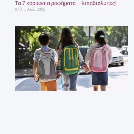
Τα 7 κορυφαία ροφήματα – λιποδιαλύτες!
27 Απριλίου, 2025