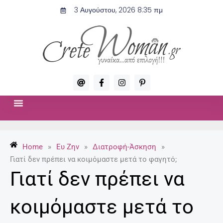
Μετάβαση
3 Αυγούστου, 2026 8:35 πμ
στο
περιεχόμενο
A
F
I
P
t
a
n
i
c
s
n
e
t
t
b
a
e
o
g
r
ΣΧΈΣΕΙΣ & ΣΕΞ
ΜΌΔΑ-ΟΜΟΡΦΙΆ
o
r
e
k
a
s
-
m
t
Home
»
Ευ Ζην
»
Διατροφή-Άσκηση
»
f
-
p
Γιατί δεν πρέπει να κοιμόμαστε μετά το φαγητό;
Γιατί δεν πρέπει να
κοιμόμαστε μετά το