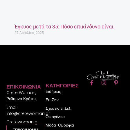
Έγκυος μετά τα 35: Πόσο επικίνδυνο είναι;
27 Απριλίου, 2025
F
I
P
ΚΑΤΗΓΟΡΊΕΣ
ΕΠΙΚΟΙΝΩΝΊΑ
a
n
i
Ειδήσεις
c
s
n
Crete Woman,
e
t
t
Ρέθυμνο Κρήτης
Ευ Ζην
b
a
e
Email:
o
g
r
Σχέσεις & Σεξ
o
r
e
info@cretewoman.gr
Οικογένεια
k
a
s
Cretewoman.gr
-
m
t
Μόδα-Ομορφιά
f
-