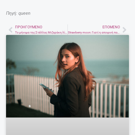
Πηγή: queen
ΠΡΟΗΓΟΎΜΕΝΟ
ΕΠΌΜΕΝΟ
Prev
Nex
Το μήνυμα της Στέλλας Μιζεράκη λίγο πριν τον τελικό του Power of Love
Strawberry moon: Γιατί η αποψινή πανσέληνος είναι ξεχωριστή