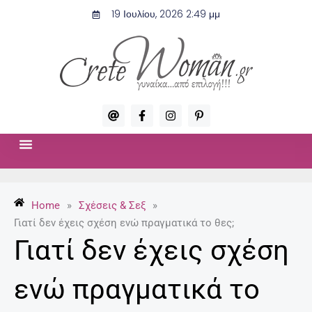
Μετάβαση
19 Ιουλίου, 2026 2:49 μμ
στο
περιεχόμενο
A
F
I
P
t
a
n
i
c
s
n
e
t
t
b
a
e
o
g
r
ΣΧΈΣΕΙΣ & ΣΕΞ
ΜΌΔΑ-ΟΜΟΡΦΙΆ
o
r
e
k
a
s
-
m
t
Home
»
Σχέσεις & Σεξ
»
f
-
p
Γιατί δεν έχεις σχέση ενώ πραγματικά το θες;
Γιατί δεν έχεις σχέση
ενώ πραγματικά το