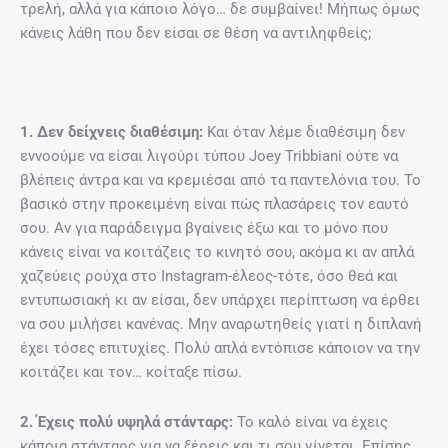
τρελή, αλλά για κάποιο λόγο… δε συμβαίνει! Μήπως όμως
κάνεις λάθη που δεν είσαι σε θέση να αντιληφθείς;
1. Δεν δείχνεις διαθέσιμη:
Και όταν λέμε διαθέσιμη δεν
εννοούμε να είσαι λιγούρι τύπου Joey Tribbiani ούτε να
βλέπεις άντρα και να κρεμιέσαι από τα παντελόνια του. Το
βασικό στην προκειμένη είναι πώς πλασάρεις τον εαυτό
σου. Αν για παράδειγμα βγαίνεις έξω και το μόνο που
κάνεις είναι να κοιτάζεις το κινητό σου, ακόμα κι αν απλά
χαζεύεις ρούχα στο Instagram-έλεος-τότε, όσο θεά και
εντυπωσιακή κι αν είσαι, δεν υπάρχει περίπτωση να έρθει
να σου μιλήσει κανένας. Μην αναρωτηθείς γιατί η διπλανή
έχει τόσες επιτυχίες. Πολύ απλά εντόπισε κάποιον να την
κοιτάζει και τον… κοίταξε πίσω.
2. Έχεις πολύ υψηλά στάνταρς:
Το καλό είναι να έχεις
κάποια στάνταρς για να ξέρεις και τι σου γίνεται. Επίσης