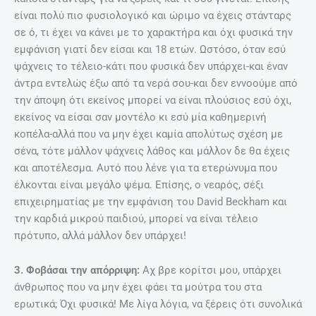
είναι πολύ πιο φυσιολογικό και ώριμο να έχεις στάνταρς
σε ό, τι έχει να κάνει με το χαρακτήρα και όχι φυσικά την
εμφάνιση γιατί δεν είσαι και 18 ετών. Ωστόσο, όταν εσύ
ψάχνεις το τέλειο-κάτι που φυσικά δεν υπάρχει-και έναν
άντρα εντελώς έξω από τα νερά σου-και δεν εννοούμε από
την άποψη ότι εκείνος μπορεί να είναι πλούσιος εσύ όχι,
εκείνος να είσαι σαν μοντέλο κι εσύ μία καθημερινή
κοπέλα-αλλά που να μην έχει καμία απολύτως σχέση με
σένα, τότε μάλλον ψάχνεις λάθος και μάλλον δε θα έχεις
και αποτέλεσμα. Αυτό που λένε για τα ετερώνυμα που
έλκονται είναι μεγάλο ψέμα. Επίσης, ο νεαρός, σέξι
επιχειρηματίας με την εμφάνιση του David Beckham και
την καρδιά μικρού παιδιού, μπορεί να είναι τέλειο
πρότυπο, αλλά μάλλον δεν υπάρχει!
3. Φοβάσαι την απόρριψη:
Αχ βρε κορίτσι μου, υπάρχει
άνθρωπος που να μην έχει φάει τα μούτρα του στα
ερωτικά; Όχι φυσικά! Με λίγα λόγια, να ξέρεις ότι συνολικά