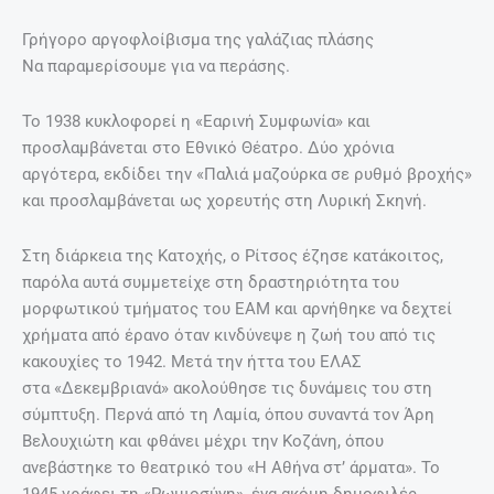
Γρήγορο αργοφλοίβισμα της γαλάζιας πλάσης
Να παραμερίσουμε για να περάσης.
Το 1938 κυκλοφορεί η «Εαρινή Συμφωνία» και
προσλαμβάνεται στο Εθνικό Θέατρο. Δύο χρόνια
αργότερα, εκδίδει την «Παλιά μαζούρκα σε ρυθμό βροχής»
και προσλαμβάνεται ως χορευτής στη Λυρική Σκηνή.
Στη διάρκεια της Κατοχής, ο Ρίτσος έζησε κατάκοιτος,
παρόλα αυτά συμμετείχε στη δραστηριότητα του
μορφωτικού τμήματος του ΕΑΜ και αρνήθηκε να δεχτεί
χρήματα από έρανο όταν κινδύνεψε η ζωή του από τις
κακουχίες το 1942. Μετά την ήττα του ΕΛΑΣ
στα «Δεκεμβριανά» ακολούθησε τις δυνάμεις του στη
σύμπτυξη. Περνά από τη Λαμία, όπου συναντά τον Άρη
Βελουχιώτη και φθάνει μέχρι την Κοζάνη, όπου
ανεβάστηκε το θεατρικό του «Η Αθήνα στ’ άρματα». Το
1945 γράφει τη «Ρωμιοσύνη», ένα ακόμη δημοφιλές