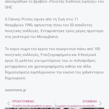
απονεμήθηκε το βραβείο «Ποιητής διεθνούς ειρήνης» του
ΟΗΕ.
Ο Γιάννης Ρίτσος έφυγε από τη ζωή στις 11
Νοεμβρίου 1990, αφήνοντας πίσω του 50 ανέκδοτες
ποιητικές συλλογές. Ενταφιάστηκε τρεις μέρες αργότερα
στη γενέτειρά του Μονεμβασιά.
Το κύριο σώμα του έργου του συγκροτούν πάνω από 100
ποιητικές συλλογές, 9 πεζογραφήματα και 4 θεατρικά
έργα. Οι μελέτες για ομοτέχνους του, οι πολυάριθμες
μεταφράσεις και χρονογραφήματα, καθώς και άλλα
δημοσιεύματα συμπληρώνουν την εικόνα του χαλκέντερου
δημιουργού.
sansimera.gr
ΠΡΟΗΓΟΎΜΕΝΟ
ΕΠΌΜΕΝΟ
Prev
Nex
Τα παλτό που θα φορεθούν το φετινό Χειμώνα – Δείτε τα τέσσερα πιο κολακευτικά
Το χρώμα του χρήματος και πώς θα το φορέσετε