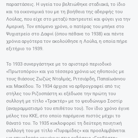
παραστάσεις. Η υγεία του βελτιώθηκε σταδιακά, το ίδιο
και τα οικονομικά του με τη βοήθεια της αδερφής του
Λούλας, που είχε στο μεταξύ παντρευτεί και φύγει για την
Αμερική. Τον επόμενο χρόνο, ο πατέρας του μπήκε στο
Ψυχιατρείο στο Δαφνί (όπου πέθανε το 1938) και πέντε
χρόνια αργότερα τον ακολούθησε η Λούλα, η οποία πήρε
εξιτήριο το 1939.
Το 1933 συνεργάστηκε με το αριστερό περιοδικό
«Πρωτοπόροι» και για τέσσερα χρόνια ως ηθοποιός με
τους θιάσους Ζωζώς Νταλμάς, Ριτσιάρδη, Παπαϊωάννου
και Μακέδου. Το 1934 άρχισε να αρθρογραφεί από τις
στήλες του Ριζοσπάστη κι εξέδωσε την πρώτη του
συλλογή με τίτλο «Τρακτέρ» με το ψευδώνυμο Σοστίρ
(αναγραμματισμό του επιθέτου του). Τον ίδιο χρόνο έγινε
μέλος του ΚΚΕ, στο οποίο παρέμεινε πιστός μέχρι το
θάνατό του. Το 1935 κυκλοφορεί τη δεύτερη ποιητική
συλλογή του με τίτλο «Πυραμίδες» και προσλαμβάνεται
ως επιμελητής κειμένων στις εκδόσεις «Γκοβόστη».