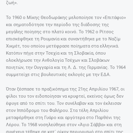
ζωή».
Το 1960 ο Μίκης Θεοδωράκης μελοποίησε τον «Επιτάφιο»
και σηματοδότησε την περίοδο της διάδοσης της
μεγάλης ποίησης στο πλατύ κοινό. Το 1962 ο Ρίτσος
επισκέφθηκε τη Ρουμανία και συναντήθηκε με το Ναζίμ
Χικμέτ, του οποίου μετέφρασε ποίηματα στα ελληνικά.
Κατόπιν πήγε στην Τσεχία και τη Σλοβακία, όπου
ολοκλήρωσε την Ανθολογία Τσέχων και Σλοβάκων
ποιητών, την Ουγγαρία και τη Λ. Δ. της Γερμανίας. Το 1964
συμμετείχε στις βουλευτικές εκλογές με την ΕΔΑ.
Όταν ξέσπασε το πραξικόπημα της 21ης Απριλίου 1967, οι
φίλοι του τον ειδοποίησαν να κρυφτεί, εκείνος όμως δεν
έφυγε από το σπίτι του. Τον συνέλαβαν και τον έκλεισαν
στον Ιππόδρομο του Φαλήρου. Στα τέλη Απριλίου
μεταφέρθηκε στη Γυάρο και αργότερα στο Παρθένι της
Λέρου. Το 1968 νοσηλεύθηκε στον «Άγιο Σάββα» και στη
συνέχεια τέθηκε σε κατ´ οίκον περιορισμό στο σπίτι της