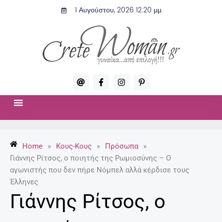
Μετάβαση
1 Αυγούστου, 2026 12:20 μμ
στο
περιεχόμενο
A
F
I
P
t
a
n
i
c
s
n
e
t
t
b
a
e
o
g
r
ΣΧΈΣΕΙΣ & ΣΕΞ
ΜΌΔΑ-ΟΜΟΡΦΙΆ
o
r
e
k
a
s
-
m
t
Home
»
Κους-Κους
»
Πρόσωπα
»
f
-
p
Γιάννης Ρίτσος, ο ποιητής της Ρωμιοσύνης – Ο
αγωνιστής που δεν πήρε Νόμπελ αλλά κέρδισε τους
Έλληνες
Γιάννης Ρίτσος, ο