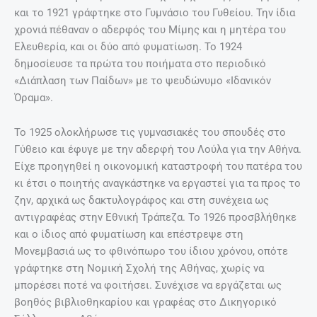
και το 1921 γράφτηκε στο Γυμνάσιο του Γυθείου. Την ίδια
χρονιά πέθαναν ο αδερφός του Μίμης και η μητέρα του
Ελευθερία, και οι δύο από φυματίωση. Το 1924
δημοσίευσε τα πρώτα του ποιήματα στο περιοδικό
«Διάπλαση των Παίδων» με το ψευδώνυμο «Ιδανικόν
Όραμα».
Το 1925 ολοκλήρωσε τις γυμνασιακές του σπουδές στο
Γύθειο και έφυγε με την αδερφή του Λούλα για την Αθήνα.
Είχε προηγηθεί η οικονομική καταστροφή του πατέρα του
κι έτσι ο ποιητής αναγκάστηκε να εργαστεί για τα προς το
ζην, αρχικά ως δακτυλογράφος και στη συνέχεια ως
αντιγραφέας στην Εθνική Τράπεζα. Το 1926 προσβλήθηκε
και ο ίδιος από φυματίωση και επέστρεψε στη
Μονεμβασιά ως το φθινόπωρο του ίδιου χρόνου, οπότε
γράφτηκε στη Νομική Σχολή της Αθήνας, χωρίς να
μπορέσει ποτέ να φοιτήσει. Συνέχισε να εργάζεται ως
βοηθός βιβλιοθηκαρίου και γραφέας στο Δικηγορικό