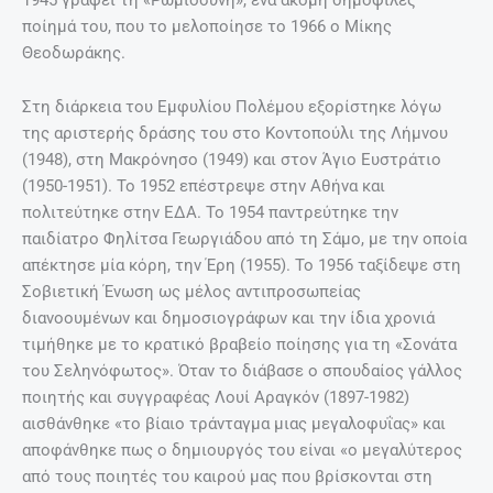
ποίημά του, που το μελοποίησε το 1966 ο Μίκης
Θεοδωράκης.
Στη διάρκεια του Εμφυλίου Πολέμου εξορίστηκε λόγω
της αριστερής δράσης του στο Κοντοπούλι της Λήμνου
(1948), στη Μακρόνησο (1949) και στον Άγιο Ευστράτιο
(1950-1951). Το 1952 επέστρεψε στην Αθήνα και
πολιτεύτηκε στην ΕΔΑ. Το 1954 παντρεύτηκε την
παιδίατρο Φηλίτσα Γεωργιάδου από τη Σάμο, με την οποία
απέκτησε μία κόρη, την Έρη (1955). Το 1956 ταξίδεψε στη
Σοβιετική Ένωση ως μέλος αντιπροσωπείας
διανοουμένων και δημοσιογράφων και την ίδια χρονιά
τιμήθηκε με το κρατικό βραβείο ποίησης για τη «Σονάτα
του Σεληνόφωτος». Όταν το διάβασε ο σπουδαίος γάλλος
ποιητής και συγγραφέας Λουί Αραγκόν (1897-1982)
αισθάνθηκε «το βίαιο τράνταγμα μιας μεγαλοφυΐας» και
αποφάνθηκε πως ο δημιουργός του είναι «ο μεγαλύτερος
από τους ποιητές του καιρού μας που βρίσκονται στη