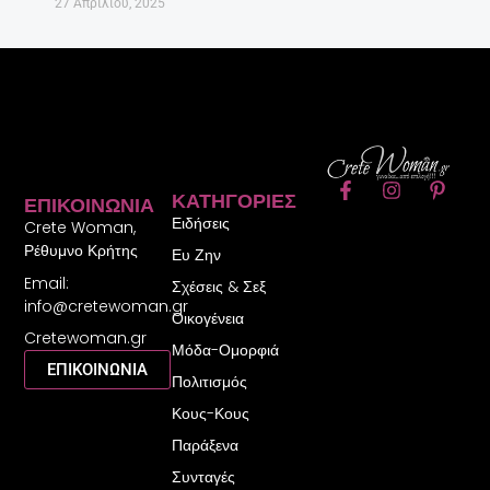
27 Απριλίου, 2025
F
I
P
ΚΑΤΗΓΟΡΊΕΣ
ΕΠΙΚΟΙΝΩΝΊΑ
a
n
i
Ειδήσεις
c
s
n
Crete Woman,
e
t
t
Ρέθυμνο Κρήτης
Ευ Ζην
b
a
e
Email:
o
g
r
Σχέσεις & Σεξ
o
r
e
info@cretewoman.gr
Οικογένεια
k
a
s
Cretewoman.gr
-
m
t
Μόδα-Ομορφιά
f
-
ΕΠΙΚΟΙΝΩΝΙΑ
Πολιτισμός
p
Κους-Κους
Παράξενα
Συνταγές