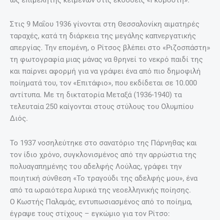
Στις 9 Μαΐου 1936 γίνονται στη Θεσσαλονίκη αιματηρές
ταραχές, κατά τη διάρκεια της μεγάλης καπνεργατικής
απεργίας. Την επομένη, ο Ρίτσος βλέπει στο «Ριζοσπάστη»
τη φωτογραφία μιας μάνας να θρηνεί το νεκρό παιδί της
και παίρνει αφορμή για να γράψει ένα από πιο δημοφιλή
ποίηματά του, τον «Επιτάφιο», που εκδίδεται σε 10.000
αντίτυπα. Με τη δικτατορία Μεταξά (1936-1940) τα
τελευταία 250 καίγονται στους στύλους του Ολυμπίου
Διός.
Το 1937 νοσηλεύτηκε στο σανατόριο της Πάρνηθας και
τον ίδιο χρόνο, συγκλονισμένος από την αρρώστια της
πολυαγαπημένης του αδελφής Λούλας, γράφει την
ποιητική σύνθεση «Το τραγούδι της αδελφής μου», ένα
από τα ωραιότερα λυρικά της νεοελληνικής ποίησης.
Ο Κωστής Παλαμάς, εντυπωσιασμένος από το ποίημα,
έγραψε τους στίχους – εγκώμιο για τον Ρίτσο: