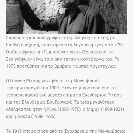
Σπουδαίος και πολυγραφότατος έλληνας ποιητής, με
διεθνή απήχηση, που ανήκει στη λεγόμενη «γενιά του ‘30.
Ο «Επιτάφιος», η «Ρωμιοσύνη» και η «Σονάτα υπό το
Σεληνόφως» είναι τρία από τα πιο γνωστά έργα του. Το
1975 προτάθηκε για το βραβείο Νόμπελ Λογοτεχνίας.
Ο Γιάννης Ρίτσος γεννήθηκε στη Μονεμβασιά
την πρωτομαγιά του 1909. Ήταν το μικρότερο από τα
τέσσερα παιδιά του μεγαλοκτηματία Ελευθέριου Ρίτσου
και της Ελευθερίας Βουζουναρά. Τα τρία μεγαλύτερα
αδέλφια του ήταν η Νίνα (1898-1970), ο Μίμης (1899-1921)
και η Λούλα (1908- 1995).
Το 1919 αποφοίτησε από το Σχολαρχείο της Μονεμβασιάς