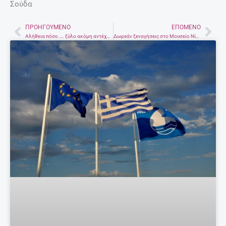
Σούδα
ΠΡΟΗΓΟΎΜΕΝΟ
ΕΠΌΜΕΝΟ
Prev
Nex
Αλήθεια πόσο …. ξύλο ακόμη αντέχει η Δημοκρατία μας;
Δωρεάν ξεναγήσεις στο Μουσείο Νίκου Καζαντζάκη