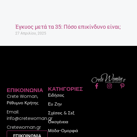
Έγκυος μετά τα 35: Πόσο επικίνδυνο είναι;
27 Απριλίου, 2025
F
I
P
ΚΑΤΗΓΟΡΊΕΣ
ΕΠΙΚΟΙΝΩΝΊΑ
a
n
i
Ειδήσεις
c
s
n
Crete Woman,
e
t
t
Ρέθυμνο Κρήτης
Ευ Ζην
b
a
e
Email:
o
g
r
Σχέσεις & Σεξ
o
r
e
info@cretewoman.gr
Οικογένεια
k
a
s
Cretewoman.gr
-
m
t
Μόδα-Ομορφιά
f
-
ΕΠΙΚΟΙΝΩΝΙΑ