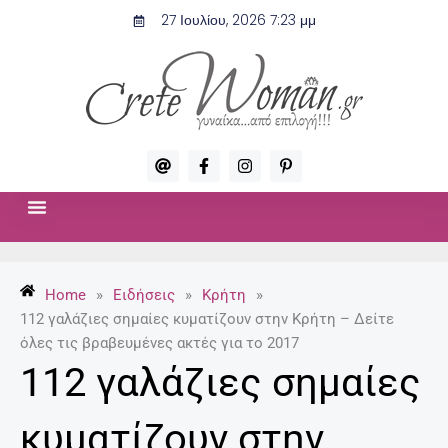
Μετάβαση
27 Ιουλίου, 2026 7:23 μμ
στο
περιεχόμενο
A
F
I
P
t
a
n
i
c
s
n
e
t
t
b
a
e
o
g
r
ΣΧΈΣΕΙΣ & ΣΕΞ
ΜΌΔΑ-ΟΜΟΡΦΙΆ
o
r
e
k
a
s
-
m
t
Home
»
Ειδήσεις
»
Κρήτη
»
f
-
p
112 γαλάζιες σημαίες κυματίζουν στην Κρήτη – Δείτε
όλες τις βραβευμένες ακτές για το 2017
112 γαλάζιες σημαίες
κυματίζουν στην