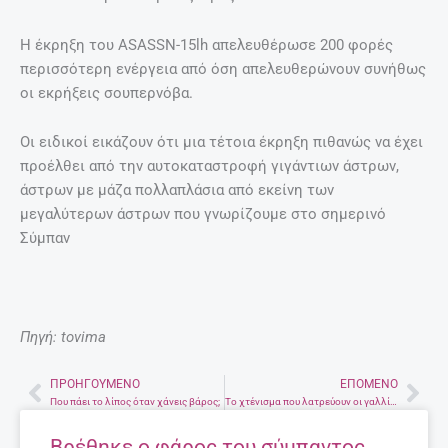
Η έκρηξη του ASASSN-15lh απελευθέρωσε 200 φορές
περισσότερη ενέργεια από όση απελευθερώνουν συνήθως
οι εκρήξεις σουπερνόβα.
Οι ειδικοί εικάζουν ότι μια τέτοια έκρηξη πιθανώς να έχει
προέλθει από την αυτοκαταστροφή γιγάντιων άστρων,
άστρων με μάζα πολλαπλάσια από εκείνη των
μεγαλύτερων άστρων που γνωρίζουμε στο σημερινό
Σύμπαν
Πηγή: tovima
ΠΡΟΗΓΟΎΜΕΝΟ
ΕΠΌΜΕΝΟ
Prev
Nex
Που πάει το λίπος όταν χάνεις βάρος;
Το χτένισμα που λατρεύουν οι γαλλίδες
Βρέθηκε ο φάρος του σύμπαντος