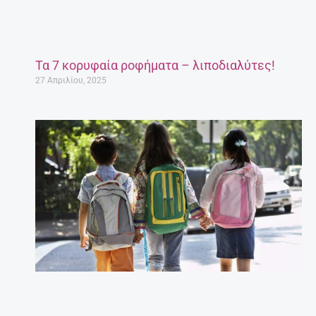
Τα 7 κορυφαία ροφήματα – λιποδιαλύτες!
27 Απριλίου, 2025