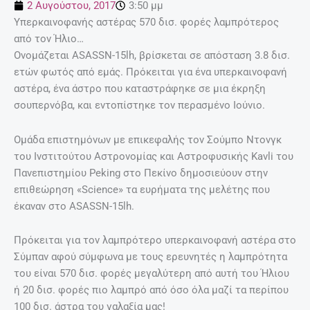
2 Αυγούστου, 2017
3:50 μμ
Υπερκαινοφανής αστέρας 570 δισ. φορές λαμπρότερος
από τον Ήλιο…
Ονομάζεται ASASSN-15lh, βρίσκεται σε απόσταση 3.8 δισ.
ετών φωτός από εμάς. Πρόκειται για ένα υπερκαινοφανή
αστέρα, ένα άστρο που καταστράφηκε σε μια έκρηξη
σουπερνόβα, και εντοπίστηκε τον περασμένο Ιούνιο.
Ομάδα επιστημόνων με επικεφαλής τον Σούμπο Ντονγκ
του Ινστιτούτου Αστρονομίας και Αστροφυσικής Kavli του
Πανεπιστημίου Peking στο Πεκίνο δημοσιεύουν στην
επιθεώρηση «Science» τα ευρήματα της μελέτης που
έκαναν στο ASASSN-15lh.
Πρόκειται για τον λαμπρότερο υπερκαινοφανή αστέρα στο
Σύμπαν αφού σύμφωνα με τους ερευνητές η λαμπρότητα
του είναι 570 δισ. φορές μεγαλύτερη από αυτή του Ήλιου
ή 20 δισ. φορές πιο λαμπρό από όσο όλα μαζί τα περίπου
100 δισ. άστρα του γαλαξία μας!