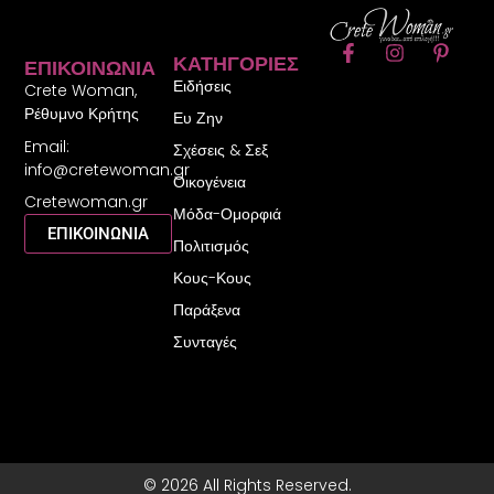
F
I
P
ΚΑΤΗΓΟΡΊΕΣ
ΕΠΙΚΟΙΝΩΝΊΑ
a
n
i
Ειδήσεις
c
s
n
Crete Woman,
e
t
t
Ρέθυμνο Κρήτης
Ευ Ζην
b
a
e
Email:
o
g
r
Σχέσεις & Σεξ
o
r
e
info@cretewoman.gr
Οικογένεια
k
a
s
Cretewoman.gr
-
m
t
Μόδα-Ομορφιά
f
-
ΕΠΙΚΟΙΝΩΝΙΑ
Πολιτισμός
p
Κους-Κους
Παράξενα
Συνταγές
© 2026 All Rights Reserved.